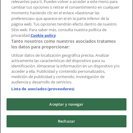
relevantes para ti. Puedes volver a acceder a este menú para
aplicación?
cambiar tus opciones o retirar el consentimiento en cualquier
momento haciendo clic en el enlace «Gestionar las
preferencias» que aparece en el en la parte inferior de la
Índices
página web. Tus opciones tendrán efecto dentro de nuestro
Sitio web. Para saber más, consulta nuestra política de
privacidad.
Cookie policy
Tanto nosotros como nuestros asociados tratamos
Marcas
los datos para proporcionar:
Negocios
Productos
Utilizar datos de localización geográfica precisa. Analizar
activamente las características del dispositivo para su
Ciudades
identificación. Almacenar la información en un dispositivo y/o
acceder a ella. Publicidad y contenido personalizados,
Descargar la APP Tiendeo
medición de publicidad y contenido, investigación de
audiencia y desarrollo de servicios.
Lista de asociados (proveedores)
Aceptar y navegar
Copyright © Tiendeo ® 2026 · Shopfully Marketing S.L.U. –
Rechazar
Palau de Mar – 08039 Barcelona, Spain