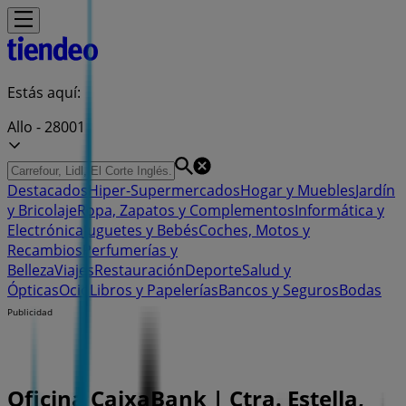
Estás aquí:
Allo - 28001
Destacados
Hiper-Supermercados
Hogar y Muebles
Jardín
y Bricolaje
Ropa, Zapatos y Complementos
Informática y
Electrónica
Juguetes y Bebés
Coches, Motos y
Recambios
Perfumerías y
Belleza
Viajes
Restauración
Deporte
Salud y
Ópticas
Ocio
Libros y Papelerías
Bancos y Seguros
Bodas
Publicidad
Oficina CaixaBank | Ctra. Estella,