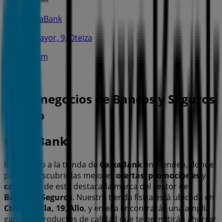
CaixaBank
C. Mayor, 9, Oteiza
8.1 km
Otros negocios de Bancos y Seguros
en Allo
CaixaBank
Bienvenido a la tienda de
CaixaBank
en Tiendeo, donde
podrás descubrir las mejores
ofertas
,
promociones
y
catálogos
de esta destacada marca del sector de
Bancos y Seguros
. Nuestra tienda física está ubicada en
Ctra. Estella, 19
,
Allo
, y en ella encontrarás una amplia
gama de productos de calidad que te permitirán ahorrar