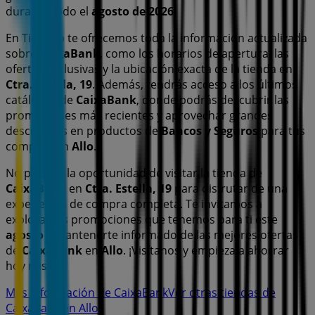
durante todo el
agosto de 2026
.
En Tiendeo te ofrecemos toda la información actualizada
sobre
CaixaBank
, como los horarios de apertura, las
ofertas exclusivas y la ubicación exacta de la tienda en
Ctra. Estella, 19
. Además, tendrás acceso a los últimos
catálogos de
CaixaBank
, donde podrás descubrir las
promociones más recientes y aprovechar grandes
descuentos en productos de
Bancos y Seguros
para tus
compras en
Allo
.
No pierdas la oportunidad de visitar la tienda de
CaixaBank
en
Ctra. Estella, 19
para disfrutar de una
experiencia de compra completa. Te invitamos a
explorar las promociones que tenemos para ti este
agosto
y mantenerte informado de las mejores ofertas
de
CaixaBank
en
Allo
. ¡Visítanos y empieza a ahorrar
hoy mismo!
Más información de CaixaBank
Ver otras tiendas de
CaixaBank en Allo