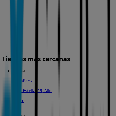
Tiendas más cercanas
CaixaBank
Ctra. Estella, 19, Allo
160 m