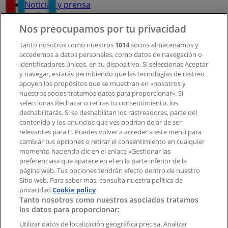
Noticias y prensa
Trabaja con nosotros
Nos preocupamos por tu privacidad
Contacto
Tanto nosotros como nuestros
1014
socios almacenamos y
accedemos a datos personales, como datos de navegación o
identificadores únicos, en tu dispositivo. Si seleccionas Aceptar
y navegar, estarás permitiendo que las tecnologías de rastreo
Contacto comercial y de marketing
apoyen los propósitos que se muestran en «nosotros y
Tienda mal colocada en el mapa
nuestros socios tratamos datos para proporcionar». Si
Notificar un folleto
seleccionas Rechazar o retiras tu consentimiento, los
deshabilitarás. Si se deshabilitan los rastreadores, parte del
¿Encontraste un problema en la web o en la
contenido y los anuncios que ves podrían dejar de ser
aplicación?
relevantes para ti. Puedes volver a acceder a este menú para
cambiar tus opciones o retirar el consentimiento en cualquier
momento haciendo clic en el enlace «Gestionar las
Índices
preferencias» que aparece en el en la parte inferior de la
página web. Tus opciones tendrán efecto dentro de nuestro
Sitio web. Para saber más, consulta nuestra política de
Marcas
privacidad.
Cookie policy
Tanto nosotros como nuestros asociados tratamos
Negocios
los datos para proporcionar:
Negocios cercanos
Productos
Utilizar datos de localización geográfica precisa. Analizar