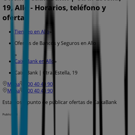
19, Allo - Horarios, teléfono y
ofertas
Tiendeo en Allo
»
Ofertas de Bancos y Seguros en Allo
»
CaixaBank en Allo
»
CaixaBank | Ctra. Estella, 19
Mapa
600 40 40 90
Mapa
600 40 40 90
Estamos a punto de publicar ofertas de CaixaBank
Publicidad