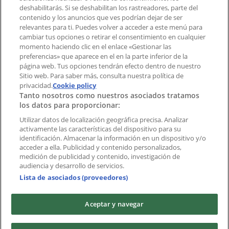
deshabilitarás. Si se deshabilitan los rastreadores, parte del
contenido y los anuncios que ves podrían dejar de ser
Índices
relevantes para ti. Puedes volver a acceder a este menú para
cambiar tus opciones o retirar el consentimiento en cualquier
momento haciendo clic en el enlace «Gestionar las
preferencias» que aparece en el en la parte inferior de la
Marcas
página web. Tus opciones tendrán efecto dentro de nuestro
Marcas locales
Sitio web. Para saber más, consulta nuestra política de
Negocios
privacidad.
Cookie policy
Tanto nosotros como nuestros asociados tratamos
Negocios cercanos
los datos para proporcionar:
Productos
Productos locales
Utilizar datos de localización geográfica precisa. Analizar
activamente las características del dispositivo para su
Ciudades
identificación. Almacenar la información en un dispositivo y/o
acceder a ella. Publicidad y contenido personalizados,
Descargar la APP Tiendeo
medición de publicidad y contenido, investigación de
audiencia y desarrollo de servicios.
Lista de asociados (proveedores)
Aceptar y navegar
Copyright © Tiendeo ® 2026 · Shopfully Marketing S.L.U. –