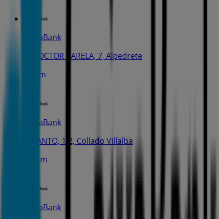
CaixaBank
C. DOCTOR VARELA, 7, Alpedrete
664 m
CaixaBank
C. SANTO, 1-2, Collado Villalba
3.6 km
CaixaBank