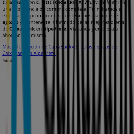
CaixaBank
en
C. DOCTOR VARELA, 7
para disfrutar de
una experiencia de compra completa. Te invitamos a
explorar las promociones que tenemos para ti este
agosto
y mantenerte informado de las mejores ofertas
de
CaixaBank
en
Alpedrete
. ¡Visítanos y empieza a
ahorrar hoy mismo!
Más información de CaixaBank
Ver otras tiendas de
CaixaBank en Alpedrete
Publicidad