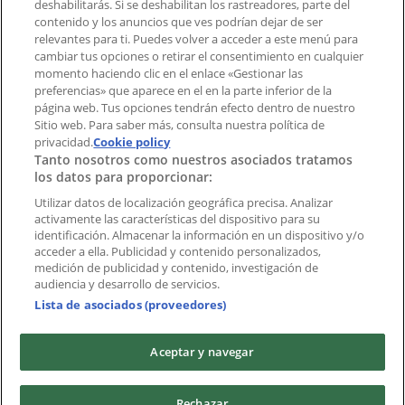
deshabilitarás. Si se deshabilitan los rastreadores, parte del
contenido y los anuncios que ves podrían dejar de ser
Índices
relevantes para ti. Puedes volver a acceder a este menú para
cambiar tus opciones o retirar el consentimiento en cualquier
momento haciendo clic en el enlace «Gestionar las
preferencias» que aparece en el en la parte inferior de la
Marcas
página web. Tus opciones tendrán efecto dentro de nuestro
Marcas locales
Sitio web. Para saber más, consulta nuestra política de
Negocios
privacidad.
Cookie policy
Tanto nosotros como nuestros asociados tratamos
Negocios cercanos
los datos para proporcionar:
Productos
Productos locales
Utilizar datos de localización geográfica precisa. Analizar
activamente las características del dispositivo para su
Ciudades
identificación. Almacenar la información en un dispositivo y/o
acceder a ella. Publicidad y contenido personalizados,
Descargar la APP Tiendeo
medición de publicidad y contenido, investigación de
audiencia y desarrollo de servicios.
Lista de asociados (proveedores)
Aceptar y navegar
Copyright © Tiendeo ® 2026 · Shopfully Marketing S.L.U. –
Rechazar