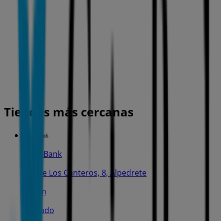
Tiendas más cercanas
CaixaBank
Av. De Los Canteros, 8, Alpedrete
582 m
Cerrado