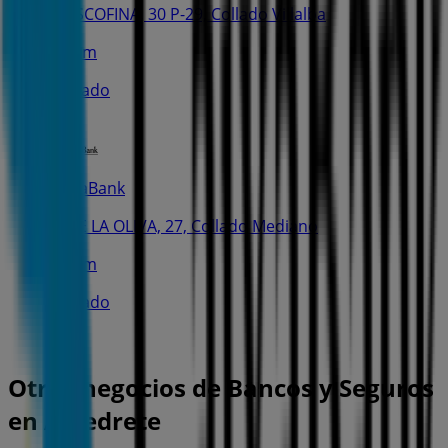
C. ESCOFINA, 30 P-29, Collado Villalba
3.7 km
Cerrado
CaixaBank
C. DE LA OLIVA, 27, Collado Mediano
3.9 km
Cerrado
Otros negocios de Bancos y Seguros
en Alpedrete