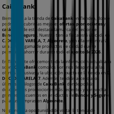
CaixaBank
Bienvenido a la tienda de
CaixaBank
en Tiendeo, donde
podrás descubrir las mejores
ofertas
,
promociones
y
catálogos
de esta destacada marca del sector de
Bancos y Seguros
. Nuestra tienda física está ubicada en
C. DOCTOR VARELA, 7
,
Alpedrete
, y en ella encontrarás
una amplia gama de productos de calidad que te
permitirán ahorrar durante todo el
agosto de 2026
.
En Tiendeo te ofrecemos toda la información actualizada
sobre
CaixaBank
, como los horarios de apertura, las
ofertas exclusivas y la ubicación exacta de la tienda en
C.
DOCTOR VARELA, 7
. Además, tendrás acceso a los
últimos catálogos de
CaixaBank
, donde podrás
descubrir las promociones más recientes y aprovechar
grandes descuentos en productos de
Bancos y Seguros
para tus compras en
Alpedrete
.
No pierdas la oportunidad de visitar la tienda de