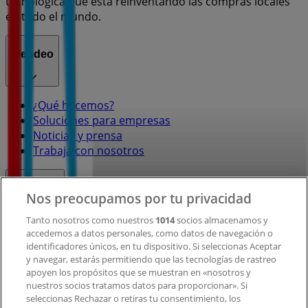
tecnológica que está reinventando las compras locales
en todo el mundo.
Tiendeo
¿Qué hacemos?
Soluciones para empresas
Noticias y prensa
Trabaja con nosotros
Contacto
Nos preocupamos por tu privacidad
Tanto nosotros como nuestros
1014
socios almacenamos y
accedemos a datos personales, como datos de navegación o
Contacto comercial y de marketing
identificadores únicos, en tu dispositivo. Si seleccionas Aceptar
Tienda mal colocada en el mapa
y navegar, estarás permitiendo que las tecnologías de rastreo
Notificar un folleto
apoyen los propósitos que se muestran en «nosotros y
¿Encontraste un problema en la web o en la
nuestros socios tratamos datos para proporcionar». Si
aplicación?
seleccionas Rechazar o retiras tu consentimiento, los