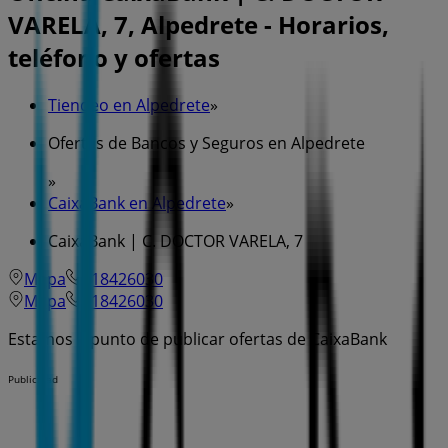
VARELA, 7, Alpedrete - Horarios,
teléfono y ofertas
Tiendeo en Alpedrete
»
Ofertas de Bancos y Seguros en Alpedrete
»
CaixaBank en Alpedrete
»
CaixaBank | C. DOCTOR VARELA, 7
Mapa
918426030
Mapa
918426030
Estamos a punto de publicar ofertas de CaixaBank
Publicidad