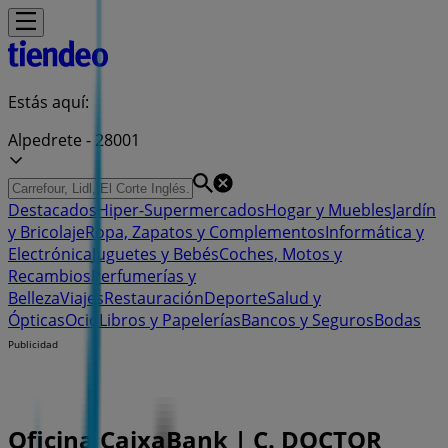
Estás aquí:
Alpedrete - 28001
Destacados
Hiper-Supermercados
Hogar y Muebles
Jardín
y Bricolaje
Ropa, Zapatos y Complementos
Informática y
Electrónica
Juguetes y Bebés
Coches, Motos y
Recambios
Perfumerías y
Belleza
Viajes
Restauración
Deporte
Salud y
Ópticas
Ocio
Libros y Papelerías
Bancos y Seguros
Bodas
Publicidad
Oficina CaixaBank | C. DOCTOR