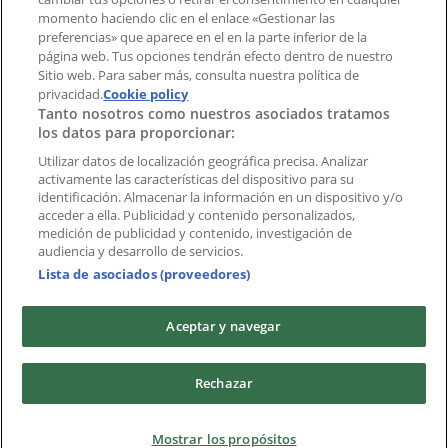
momento haciendo clic en el enlace «Gestionar las
preferencias» que aparece en el en la parte inferior de la
Marcas
página web. Tus opciones tendrán efecto dentro de nuestro
Marcas locales
Sitio web. Para saber más, consulta nuestra política de
Negocios
privacidad.
Cookie policy
Tanto nosotros como nuestros asociados tratamos
Negocios cercanos
los datos para proporcionar:
Productos
Productos locales
Utilizar datos de localización geográfica precisa. Analizar
activamente las características del dispositivo para su
Ciudades
identificación. Almacenar la información en un dispositivo y/o
acceder a ella. Publicidad y contenido personalizados,
Descargar la APP Tiendeo
medición de publicidad y contenido, investigación de
audiencia y desarrollo de servicios.
Lista de asociados (proveedores)
Aceptar y navegar
Copyright © Tiendeo ® 2026 · Shopfully Marketing S.L.U. –
Rechazar
Palau de Mar – 08039 Barcelona, Spain
Términos y condiciones
Política de privacidad
Mostrar los propósitos