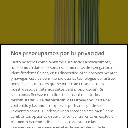
¿Qué hacemos?
Soluciones para empresas
Noticias y prensa
Trabaja con nosotros
Contacto
Nos preocupamos por tu privacidad
Tanto nosotros como nuestros
1014
socios almacenamos y
accedemos a datos personales, como datos de navegación o
Contacto comercial y de marketing
identificadores únicos, en tu dispositivo. Si seleccionas Aceptar
Tienda mal colocada en el mapa
y navegar, estarás permitiendo que las tecnologías de rastreo
Notificar un folleto
apoyen los propósitos que se muestran en «nosotros y
¿Encontraste un problema en la web o en la
nuestros socios tratamos datos para proporcionar». Si
aplicación?
seleccionas Rechazar o retiras tu consentimiento, los
deshabilitarás. Si se deshabilitan los rastreadores, parte del
contenido y los anuncios que ves podrían dejar de ser
Índices
relevantes para ti. Puedes volver a acceder a este menú para
cambiar tus opciones o retirar el consentimiento en cualquier
momento haciendo clic en el enlace «Gestionar las
preferencias» que aparece en el en la parte inferior de la