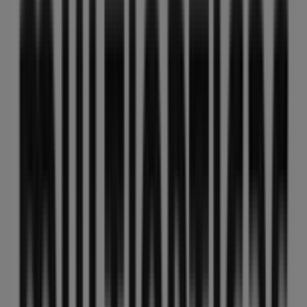
MultiÓpticas
Rebajas
Caduca el 13/8
Esta tienda de MultiÓpticas tiene los siguientes horarios:
Domingo , Lunes 09:30 - 13:30 / 17:30 - 21:00, Martes
09:30 - 13:30 / 17:30 - 21:00, Miércoles 09:30 - 13:30 / 17:30
- 21:00, Jueves 09:30 - 13:30 / 17:30 - 21:00, Viernes 09:30 -
13:30 / 17:30 - 21:00, Sábado 10:00 - 13:30
Actualmente hay 1 catálogos disponibles en esta tienda
de MultiÓpticas.
Navega por el último catálogo de MultiÓpticas en C/
infante don fernando,78 Rebajas que es válido del
31/7/2026 al 13/8/2026 y no pares de ahorrar.
Tiendas más cercanas