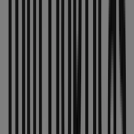
MultiÓpticas
C/ infante don fernando,78, Antequera
77 m
Cerrado
Oteros
Cantareros, 30, Antequera
98 m
Cerrado