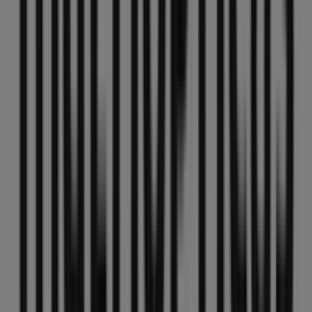
Otros negocios de Salud y Ópticas
en Antequera
MultiÓpticas
Bienvenido a la tienda de
MultiÓpticas
en Tiendeo,
donde podrás descubrir las mejores
ofertas
,
promociones
y
catálogos
de esta destacada marca del
sector de
Salud y Ópticas
. Nuestra tienda física está
ubicada en
C/ infante don fernando,78
,
Antequera
, y
en ella encontrarás una amplia gama de productos de
calidad que te permitirán ahorrar durante todo el
agosto de 2026
.
En Tiendeo te ofrecemos toda la información actualizada
sobre
MultiÓpticas
, como los horarios de apertura, las
ofertas exclusivas y la ubicación exacta de la tienda en
C/
infante don fernando,78
. Además, tendrás acceso a los
últimos catálogos de
MultiÓpticas
, donde podrás