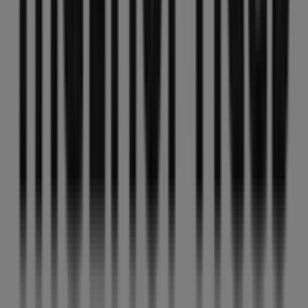
descubrir las promociones más recientes y aprovechar
grandes descuentos en productos de
Salud y Ópticas
para tus compras en
Antequera
.
No pierdas la oportunidad de visitar la tienda de
MultiÓpticas
en
C/ infante don fernando,78
para
disfrutar de una experiencia de compra completa. Te
invitamos a explorar las promociones que tenemos para
ti este
agosto
y mantenerte informado de las mejores
ofertas de
MultiÓpticas
en
Antequera
. ¡Visítanos y
empieza a ahorrar hoy mismo!
Más información de MultiÓpticas
Ver otras tiendas de
MultiÓpticas en Antequera
Publicidad