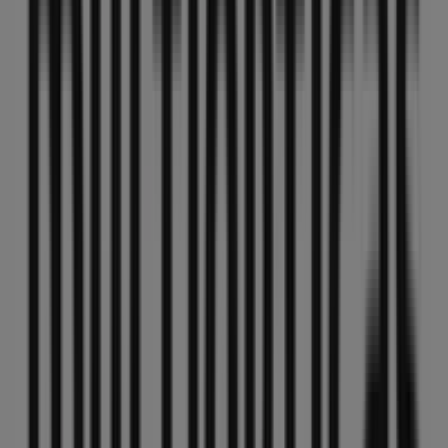
Banco Santander
Cl Infante Don Fernando, 79, Antequera
54 m
Cerrado
Vinalium
C. Infante Don Fernando, 86, Antequera
58 m
Cerrado