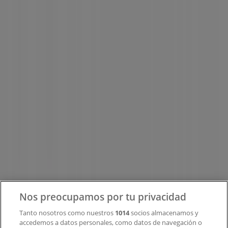
Tiendeo forma parte de Shopfully, la empresa
tecnológica que está reinventando las compras locales
en todo el mundo.
Tiendeo
¿Qué hacemos?
Soluciones para empresas
Noticias y prensa
Trabaja con nosotros
Contacto
Nos preocupamos por tu privacidad
Tanto nosotros como nuestros
1014
socios almacenamos y
accedemos a datos personales, como datos de navegación o
Contacto comercial y de marketing