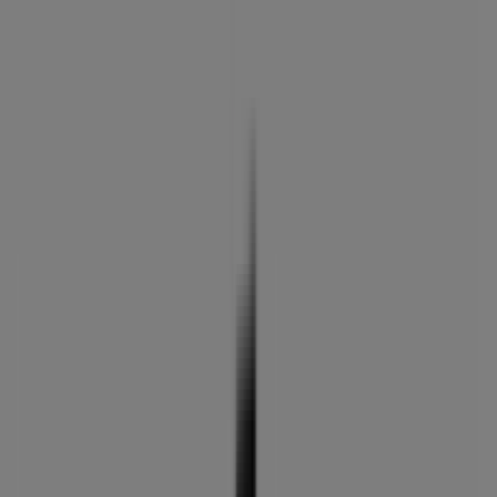
fernando,78, Antequera - Ofertas,
horarios y teléfono
Tiendeo en Antequera
»
Ofertas de Salud y Ópticas en Antequera
»
MultiÓpticas en Antequera
»
MultiÓpticas | C/ infante don fernando,78
Cerrado
Domingo
Cerrado
Lunes