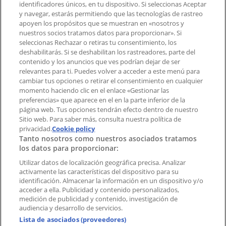
identificadores únicos, en tu dispositivo. Si seleccionas Aceptar
Tienda mal colocada en el mapa
y navegar, estarás permitiendo que las tecnologías de rastreo
Notificar un folleto
apoyen los propósitos que se muestran en «nosotros y
¿Encontraste un problema en la web o en la
nuestros socios tratamos datos para proporcionar». Si
aplicación?
seleccionas Rechazar o retiras tu consentimiento, los
deshabilitarás. Si se deshabilitan los rastreadores, parte del
contenido y los anuncios que ves podrían dejar de ser
Índices
relevantes para ti. Puedes volver a acceder a este menú para
cambiar tus opciones o retirar el consentimiento en cualquier
momento haciendo clic en el enlace «Gestionar las
preferencias» que aparece en el en la parte inferior de la
Marcas
página web. Tus opciones tendrán efecto dentro de nuestro
Marcas locales
Sitio web. Para saber más, consulta nuestra política de
Negocios
privacidad.
Cookie policy
Tanto nosotros como nuestros asociados tratamos
Negocios cercanos
los datos para proporcionar:
Productos
Productos locales
Utilizar datos de localización geográfica precisa. Analizar
activamente las características del dispositivo para su
Ciudades
identificación. Almacenar la información en un dispositivo y/o
acceder a ella. Publicidad y contenido personalizados,
Descargar la APP Tiendeo
medición de publicidad y contenido, investigación de
audiencia y desarrollo de servicios.
Lista de asociados (proveedores)