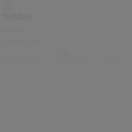
Estás aquí:
Antequera - 28001
Destacados
Hiper-Supermercados
Hogar y Muebles
Jardín
y Bricolaje
Ropa, Zapatos y Complementos
Informática y
Electrónica
Juguetes y Bebés
Coches, Motos y
Recambios
Perfumerías y
Belleza
Viajes
Restauración
Deporte
Salud y
Ópticas
Ocio
Libros y Papelerías
Bancos y Seguros
Bodas
Publicidad
MultiÓpticas | C/ infante don