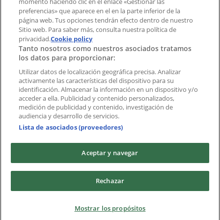
momento haciendo clic en el enlace «Gestionar las
preferencias» que aparece en el en la parte inferior de la
Marcas
página web. Tus opciones tendrán efecto dentro de nuestro
Marcas locales
Sitio web. Para saber más, consulta nuestra política de
privacidad.
Negocios
Cookie policy
Tanto nosotros como nuestros asociados tratamos
Negocios cercanos
los datos para proporcionar:
Productos
Productos locales
Utilizar datos de localización geográfica precisa. Analizar
activamente las características del dispositivo para su
Ciudades
identificación. Almacenar la información en un dispositivo y/o
acceder a ella. Publicidad y contenido personalizados,
Descargar la APP Tiendeo
medición de publicidad y contenido, investigación de
audiencia y desarrollo de servicios.
Lista de asociados (proveedores)
Aceptar y navegar
Copyright © Tiendeo ® 2026 · Shopfully Marketing S.L.U. –
Rechazar
Palau de Mar – 08039 Barcelona, Spain
Términos y condiciones
Política de privacidad
Mostrar los propósitos
Gestionar cookies