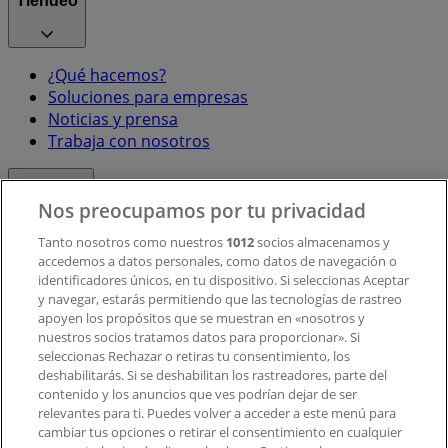
Tiendeo
¿Qué hacemos?
Soluciones para empresas
Noticias y prensa
Trabaja con nosotros
Contacto
Nos preocupamos por tu privacidad
Tanto nosotros como nuestros
1012
socios almacenamos y
accedemos a datos personales, como datos de navegación o
Contacto comercial y de marketing
identificadores únicos, en tu dispositivo. Si seleccionas Aceptar
Tienda mal colocada en el mapa
y navegar, estarás permitiendo que las tecnologías de rastreo
Notificar un folleto
apoyen los propósitos que se muestran en «nosotros y
¿Encontraste un problema en la web o en la
nuestros socios tratamos datos para proporcionar». Si
aplicación?
seleccionas Rechazar o retiras tu consentimiento, los
deshabilitarás. Si se deshabilitan los rastreadores, parte del
contenido y los anuncios que ves podrían dejar de ser
Índices
relevantes para ti. Puedes volver a acceder a este menú para
cambiar tus opciones o retirar el consentimiento en cualquier