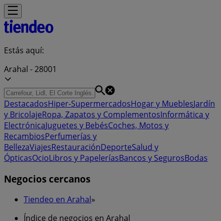
Estás aquí:
Arahal - 28001
Destacados
Hiper-Supermercados
Hogar y Muebles
Jardín
y Bricolaje
Ropa, Zapatos y Complementos
Informática y
Electrónica
Juguetes y Bebés
Coches, Motos y
Recambios
Perfumerías y
Belleza
Viajes
Restauración
Deporte
Salud y
Ópticas
Ocio
Libros y Papelerías
Bancos y Seguros
Bodas
Negocios cercanos
Tiendeo en Arahal
»
Índice de negocios en Arahal