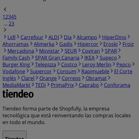
1
2
3
4
5
...
23
Lidl
Carrefour
ALDI
Dia
Alcampo
HiperDino
Ahorramas
Alimerka
Gadis
Hipercor
Eroski
Froiz
Mercadona
Movistar
SEUR
Coviran
SPAR
Family Cash
SPAR Gran Canaria
IKEA
Supeco
Burger King
Telepizza
Costco
Leroy Merlin
Pepco
Vodafone
Supercor
Consum
Rapimueble
El Corte
Inglés
Clarel
Orange
Correos
Obramat
MediaMarkt
TEDi
PrimaPrix
Caprabo
Conforama
Tiendeo forma parte de Shopfully, la empresa
tecnológica que está reinventando las compras locales
en todo el mundo.