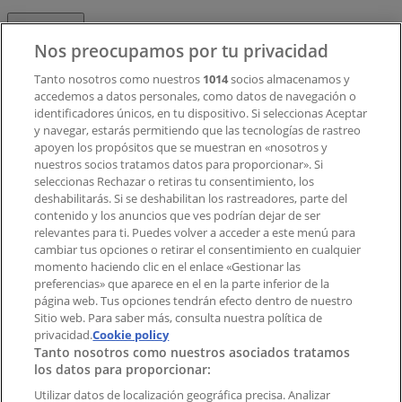
Contacto
Nos preocupamos por tu privacidad
Tanto nosotros como nuestros
1014
socios almacenamos y
accedemos a datos personales, como datos de navegación o
Contacto comercial y de marketing
identificadores únicos, en tu dispositivo. Si seleccionas Aceptar
Tienda mal colocada en el mapa
y navegar, estarás permitiendo que las tecnologías de rastreo
Notificar un folleto
apoyen los propósitos que se muestran en «nosotros y
¿Encontraste un problema en la web o en la
nuestros socios tratamos datos para proporcionar». Si
aplicación?
seleccionas Rechazar o retiras tu consentimiento, los
deshabilitarás. Si se deshabilitan los rastreadores, parte del
contenido y los anuncios que ves podrían dejar de ser
Índices
relevantes para ti. Puedes volver a acceder a este menú para
cambiar tus opciones o retirar el consentimiento en cualquier
momento haciendo clic en el enlace «Gestionar las
preferencias» que aparece en el en la parte inferior de la
Marcas
página web. Tus opciones tendrán efecto dentro de nuestro
Marcas locales
Sitio web. Para saber más, consulta nuestra política de
privacidad.
Negocios
Cookie policy
Tanto nosotros como nuestros asociados tratamos
Negocios cercanos
los datos para proporcionar:
Productos
Productos locales
Utilizar datos de localización geográfica precisa. Analizar