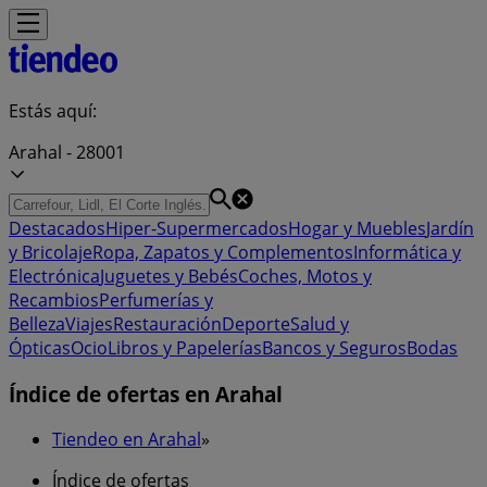
Estás aquí:
Arahal - 28001
Destacados
Hiper-Supermercados
Hogar y Muebles
Jardín
y Bricolaje
Ropa, Zapatos y Complementos
Informática y
Electrónica
Juguetes y Bebés
Coches, Motos y
Recambios
Perfumerías y
Belleza
Viajes
Restauración
Deporte
Salud y
Ópticas
Ocio
Libros y Papelerías
Bancos y Seguros
Bodas
Índice de ofertas en Arahal
Tiendeo en Arahal
»
Índice de ofertas