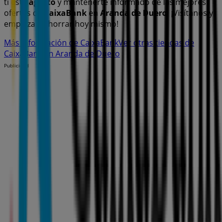
ti este
agosto
y mantenerte informado de las mejores
ofertas de
CaixaBank
en
Aranda de Duero
. ¡Visítanos y
empieza a ahorrar hoy mismo!
Más información de CaixaBank
Ver otras tiendas de
CaixaBank en Aranda de Duero
Publicidad