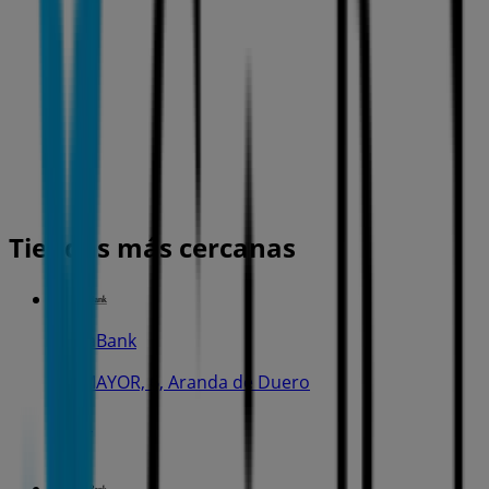
Tiendas más cercanas
CaixaBank
PL. MAYOR, 6, Aranda de Duero
25 m