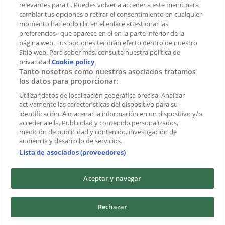
Índices
relevantes para ti. Puedes volver a acceder a este menú para
cambiar tus opciones o retirar el consentimiento en cualquier
momento haciendo clic en el enlace «Gestionar las
preferencias» que aparece en el en la parte inferior de la
Marcas
página web. Tus opciones tendrán efecto dentro de nuestro
Marcas locales
Sitio web. Para saber más, consulta nuestra política de
privacidad.
Negocios
Cookie policy
Tanto nosotros como nuestros asociados tratamos
Negocios cercanos
los datos para proporcionar:
Productos
Productos locales
Utilizar datos de localización geográfica precisa. Analizar
activamente las características del dispositivo para su
Ciudades
identificación. Almacenar la información en un dispositivo y/o
acceder a ella. Publicidad y contenido personalizados,
Descargar la APP Tiendeo
medición de publicidad y contenido, investigación de
audiencia y desarrollo de servicios.
Lista de asociados (proveedores)
Aceptar y navegar
Copyright © Tiendeo ® 2026 · Shopfully Marketing S.L.U. –
Rechazar
Palau de Mar – 08039 Barcelona, Spain