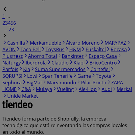
1
...
2
3
4
5
6
...
23
Cash Ifa
Merkamueble
Álvaro Moreno
MARYPAZ
AVON
Taco Bell
ToysRus
H&M
Euskaltel
Rocasa
Plusfresc
Ahorro Total
Bankinter
Espaço Casa
Naturgy
Iberdrola
Claudio
Kiabi
BricoCentro
Parfois
Kia
Suma Supermercados
Cortefiel
SQRUPS!
Lowi
Spar Tenerife
Game
Toyota
Sephora
BigMat
Marvimundo
Pilar Prieto
ZARA
HOME
C&A
Mulaya
Vueling
Ale-Hop
Audi
Merkal
Unide Market
Tiendeo forma parte de Shopfully, la empresa
tecnológica que está reinventando las compras locales
en todo el mundo.