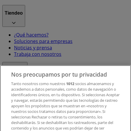
Tiendeo
¿Qué hacemos?
Soluciones para empresas
Noticias y prensa
Trabaja con nosotros
Contacto
Nos preocupamos por tu privacidad
Tanto nosotros como nuestros
1012
socios almacenamos y
accedemos a datos personales, como datos de navegación o
Contacto comercial y de marketing
identificadores únicos, en tu dispositivo. Si seleccionas Aceptar
Tienda mal colocada en el mapa
y navegar, estarás permitiendo que las tecnologías de rastreo
Notificar un folleto
apoyen los propósitos que se muestran en «nosotros y
¿Encontraste un problema en la web o en la
nuestros socios tratamos datos para proporcionar». Si
aplicación?
seleccionas Rechazar o retiras tu consentimiento, los
deshabilitarás. Si se deshabilitan los rastreadores, parte del
contenido y los anuncios que ves podrían dejar de ser