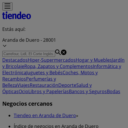
Estás aquí:
Aranda de Duero - 28001
Destacados
Hiper-Supermercados
Hogar y Muebles
Jardín
y Bricolaje
Ropa, Zapatos y Complementos
Informática y
Electrónica
Juguetes y Bebés
Coches, Motos y
Recambios
Perfumerías y
Belleza
Viajes
Restauración
Deporte
Salud y
Ópticas
Ocio
Libros y Papelerías
Bancos y Seguros
Bodas
Negocios cercanos
Tiendeo en Aranda de Duero
»
Índice de negocios en Aranda de Duero