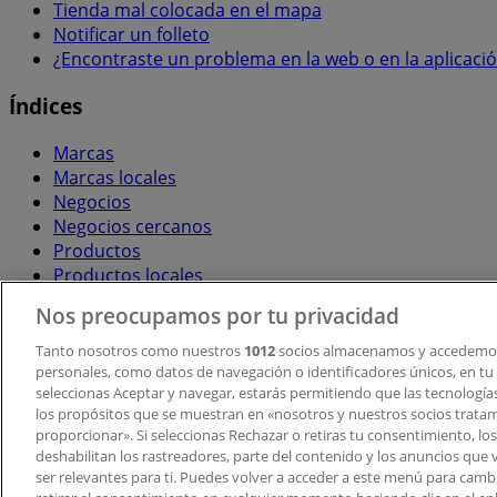
Tienda mal colocada en el mapa
Notificar un folleto
¿Encontraste un problema en la web o en la aplicaci
Índices
Marcas
Marcas locales
Negocios
Negocios cercanos
Productos
Productos locales
Ciudades
Nos preocupamos por tu privacidad
Descargar la APP Tiendeo
Tanto nosotros como nuestros
1012
socios almacenamos y accedemos
personales, como datos de navegación o identificadores únicos, en tu d
seleccionas Aceptar y navegar, estarás permitiendo que las tecnologí
los propósitos que se muestran en «nosotros y nuestros socios trata
proporcionar». Si seleccionas Rechazar o retiras tu consentimiento, los 
deshabilitan los rastreadores, parte del contenido y los anuncios que 
ser relevantes para ti. Puedes volver a acceder a este menú para camb