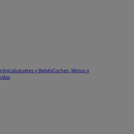
trónica
Juguetes y Bebés
Coches, Motos y
odas