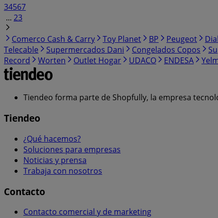
3
4
5
6
7
...
23
Comerco Cash & Carry
Toy Planet
BP
Peugeot
Dia
Telecable
Supermercados Dani
Congelados Copos
Su
Record
Worten
Outlet Hogar
UDACO
ENDESA
Yelm
Tiendeo forma parte de Shopfully, la empresa tecnol
Tiendeo
¿Qué hacemos?
Soluciones para empresas
Noticias y prensa
Trabaja con nosotros
Contacto
Contacto comercial y de marketing