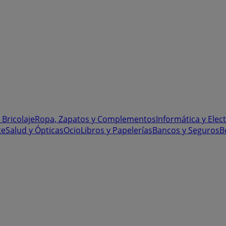
 Bricolaje
Ropa, Zapatos y Complementos
Informática y Elec
te
Salud y Ópticas
Ocio
Libros y Papelerías
Bancos y Seguros
B