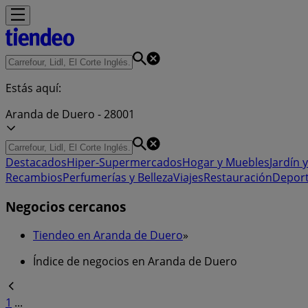
Estás aquí:
Aranda de Duero - 28001
Destacados
Hiper-Supermercados
Hogar y Muebles
Jardín y
Recambios
Perfumerías y Belleza
Viajes
Restauración
Depor
Negocios cercanos
Tiendeo en Aranda de Duero
»
Índice de negocios en Aranda de Duero
1
...