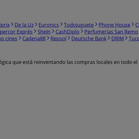
lprix
De la Uz
Euronics
Todojuguete
Phone House
C
percor Exprés
SheIn
CashDiplo
Perfumerías San Remo
o cines
Cadena88
Repsol
Deutsche Bank
DRIM
Tuc
ógica que está reinventando las compras locales en todo e