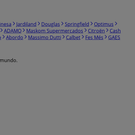
inesa
Jardiland
Douglas
Springfield
Optimus
ADAMO
Maskom Supermercados
Citroën
Cash
o
Abordo
Massimo Dutti
Calbet
Fes Més
GAES
l mundo.