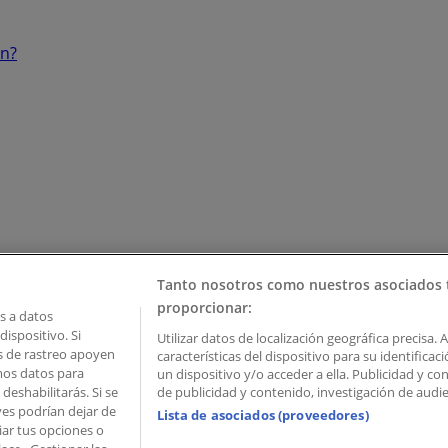
ón?
Tanto nosotros como nuestros asociados 
proporcionar:
 a datos
ispositivo. Si
Utilizar datos de localización geográfica precisa. 
as de rastreo apoyen
características del dispositivo para su identifica
mos datos para
un dispositivo y/o acceder a ella. Publicidad y c
deshabilitarás. Si se
de publicidad y contenido, investigación de audien
ves podrían dejar de
Lista de asociados (proveedores)
iar tus opciones o