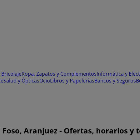
 Bricolaje
Ropa, Zapatos y Complementos
Informática y Elec
te
Salud y Ópticas
Ocio
Libros y Papelerías
Bancos y Seguros
B
oso, Aranjuez - Ofertas, horarios y 