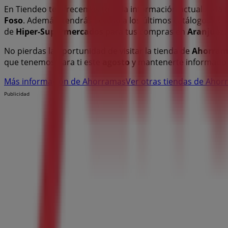
En Tiendeo te ofrecemos toda la información actualizada
Foso
. Además, tendrás acceso a los últimos catálogos de
de
Hiper-Supermercados
para tus compras en
Aranjuez
.
No pierdas la oportunidad de visitar la tienda de
Ahorram
que tenemos para ti este
agosto
y mantenerte informado 
Más información de Ahorramas
Ver otras tiendas de Ahor
Publicidad