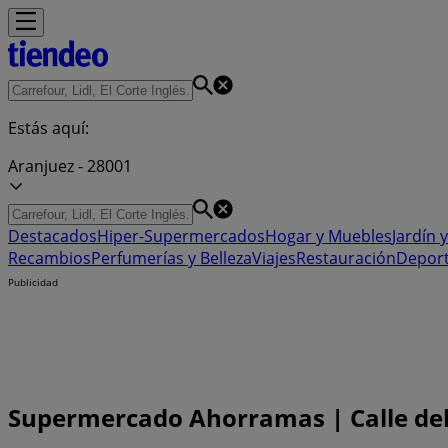
Estás aquí:
Aranjuez - 28001
Destacados
Hiper-Supermercados
Hogar y Muebles
Jardín y
Recambios
Perfumerías y Belleza
Viajes
Restauración
Depor
Publicidad
Supermercado Ahorramas | Calle del F