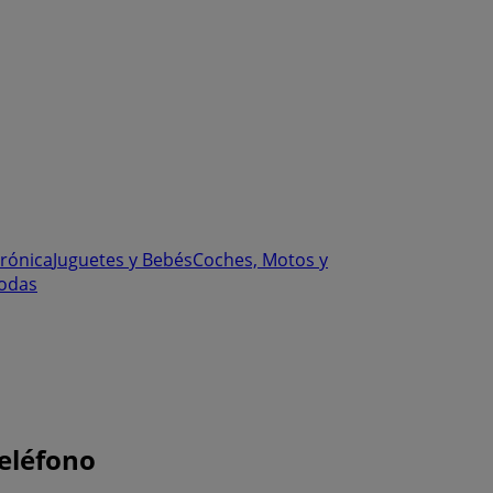
trónica
Juguetes y Bebés
Coches, Motos y
odas
teléfono