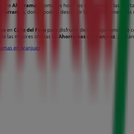
 sobre
Ahorramas
, como los horarios de apertura, las oferta
Ahorramas
, donde podrás descubrir las promociones más 
as
en
Calle del Foso
para disfrutar de una experiencia de 
de las mejores ofertas de
Ahorramas
en
Aranjuez
. ¡Visít
ramas en Aranjuez