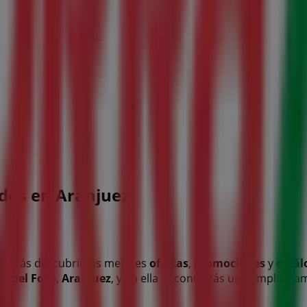
dos en Aranjuez
odrás descubrir las mejores
ofertas
,
promociones
y
catál
le del Foso
,
Aranjuez
, y en ella encontrarás una amplia ga