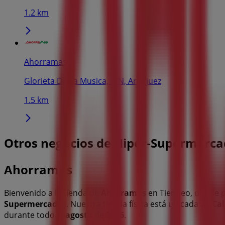
1.2 km
Ahorramas
Glorieta De La Musica, S/N, Aranjuez
1.5 km
Otros negocios de Hiper-Supermerca
Ahorramas
Bienvenido a la tienda de
Ahorramas
en Tiendeo, donde p
Supermercados
. Nuestra tienda física está ubicada en
Cal
durante todo el
agosto de 2026
.