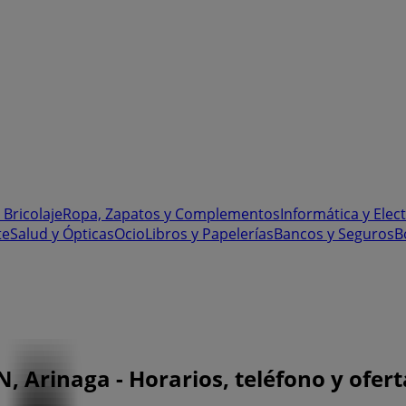
 Bricolaje
Ropa, Zapatos y Complementos
Informática y Elec
te
Salud y Ópticas
Ocio
Libros y Papelerías
Bancos y Seguros
B
, Arinaga - Horarios, teléfono y ofert