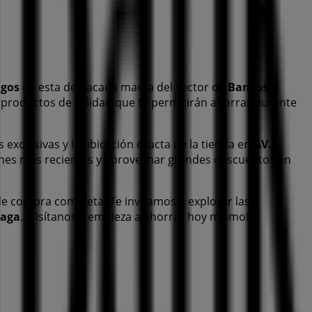
ogos
de esta destacada marca del sector de
Bancos y
 productos de calidad que te permitirán ahorrar durante
s exclusivas y la ubicación exacta de la tienda en
AV.
nes más recientes y aprovechar grandes descuentos en
de compra completa. Te invitamos a explorar las
naga
. ¡Visítanos y empieza a ahorrar hoy mismo!