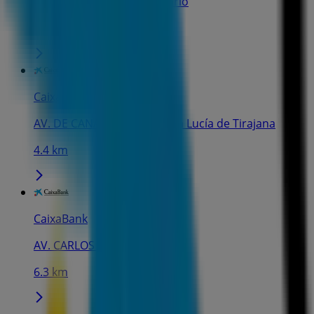
AV. DE ANSITE, 55, Vecindario
4.3 km
CaixaBank
AV. DE CANARIAS, 131, Santa Lucía de Tirajana
4.4 km
CaixaBank
AV. CARLOS V, 39, Carrizal
6.3 km