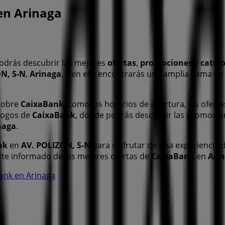
en Arinaga
odrás descubrir las mejores
ofertas
,
promociones
y
catál
N, S-N
,
Arinaga
, y en ella encontrarás una amplia gama de
 sobre
CaixaBank
, como los horarios de apertura, las oferta
álogos de
CaixaBank
, donde podrás descubrir las promocio
naga
.
nk
en
AV. POLIZON, S-N
para disfrutar de una experiencia 
te informado de las mejores ofertas de
CaixaBank
en
Ari
Bank en Arinaga