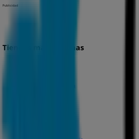
Publicidad
Tiendas más cercanas
CaixaBank
AV. POLIZON, S-N, Arinaga
401 m
CaixaBank