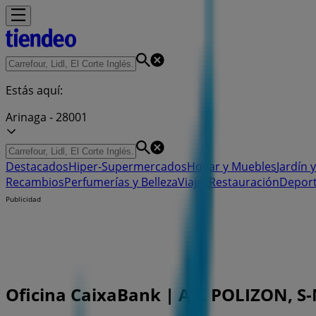
Estás aquí:
Arinaga - 28001
Destacados
Hiper-Supermercados
Hogar y Muebles
Jardín y
Recambios
Perfumerías y Belleza
Viajes
Restauración
Depor
Publicidad
Oficina CaixaBank | AV. POLIZON, S-N