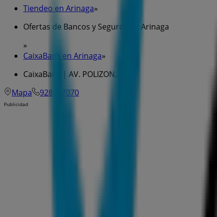
Tiendeo en Arinaga
»
Ofertas de Bancos y Seguros en Arinaga
»
CaixaBank en Arinaga
»
CaixaBank | AV. POLIZON, S-N
Mapa
928567070
Publicidad