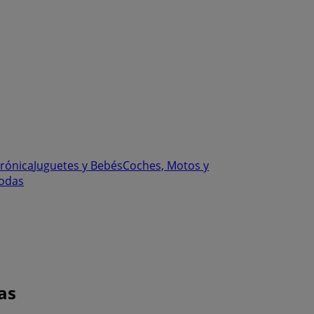
trónica
Juguetes y Bebés
Coches, Motos y
odas
as