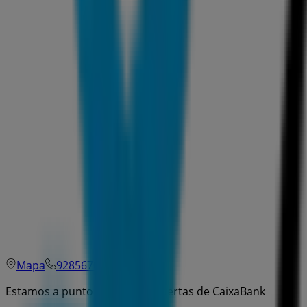
Mapa
928567070
Estamos a punto de publicar ofertas de CaixaBank