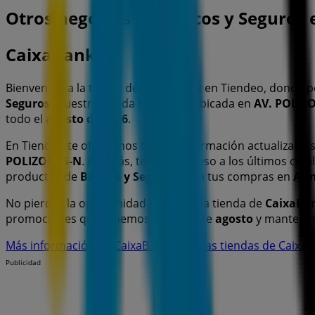
Otros negocios de Bancos y Seguros 
CaixaBank
Bienvenido a la tienda de
CaixaBank
en Tiendeo, donde p
Seguros
. Nuestra tienda física está ubicada en
AV. POLIZO
todo el
agosto de 2026
.
En Tiendeo te ofrecemos toda la información actualizada
POLIZON, S-N
. Además, tendrás acceso a los últimos cat
productos de
Bancos y Seguros
para tus compras en
Ari
No pierdas la oportunidad de visitar la tienda de
CaixaBa
promociones que tenemos para ti este
agosto
y mantener
Más información de CaixaBank
Ver otras tiendas de Caixa
Publicidad