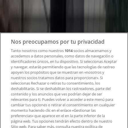
¿Qué hacemos?
Soluciones para empresas
Noticias y prensa
Trabaja con nosotros
Contacto
Nos preocupamos por tu privacidad
Tanto nosotros como nuestros
1014
socios almacenamos y
accedemos a datos personales, como datos de navegación o
Contacto comercial y de marketing
identificadores únicos, en tu dispositivo. Si seleccionas Aceptar
Tienda mal colocada en el mapa
y navegar, estarás permitiendo que las tecnologías de rastreo
Notificar un folleto
apoyen los propósitos que se muestran en «nosotros y
¿Encontraste un problema en la web o en la
nuestros socios tratamos datos para proporcionar». Si
aplicación?
seleccionas Rechazar o retiras tu consentimiento, los
deshabilitarás. Si se deshabilitan los rastreadores, parte del
contenido y los anuncios que ves podrían dejar de ser
Índices
relevantes para ti. Puedes volver a acceder a este menú para
cambiar tus opciones o retirar el consentimiento en cualquier
momento haciendo clic en el enlace «Gestionar las
preferencias» que aparece en el en la parte inferior de la
Marcas
página web. Tus opciones tendrán efecto dentro de nuestro
Marcas locales
Sitio web. Para saber más, consulta nuestra política de