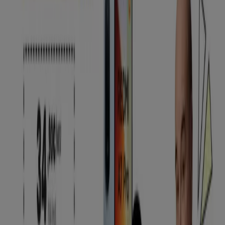
Tiendas más cercanas
CaixaBank
AV. DE LA CONSTITUCION, 1, Arona
243 m
Otros negocios de Informática y