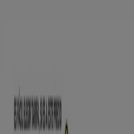
Estás aquí:
Arona - 28001
Destacados
Hiper-Supermercados
Hogar y Muebles
Jardín
y Bricolaje
Ropa, Zapatos y Complementos
Informática y
Electrónica
Juguetes y Bebés
Coches, Motos y
Recambios
Perfumerías y
Belleza
Viajes
Restauración
Deporte
Salud y
Ópticas
Ocio
Libros y Papelerías
Bancos y Seguros
Bodas
Publicidad
Tienda MÁSmóvil | Calle la Arena, 3,