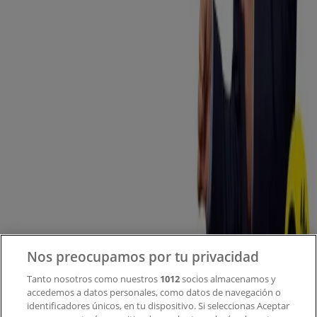
Tiendeo forma parte de Shopfully, la empresa
tecnológica que está reinventando las compras locales
en todo el mundo.
Tiendeo
¿Qué hacemos?
Soluciones para empresas
Noticias y prensa
Trabaja con nosotros
Contacto
Nos preocupamos por tu privacidad
Tanto nosotros como nuestros
1012
socios almacenamos y
accedemos a datos personales, como datos de navegación o
Contacto comercial y de marketing
identificadores únicos, en tu dispositivo. Si seleccionas Aceptar
Tienda mal colocada en el mapa