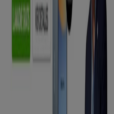
para tus compras en
Arona
.
No pierdas la oportunidad de visitar la tienda de
MÁSmóvil
en
Calle la Arena, 3
para disfrutar de una
experiencia de compra completa. Te invitamos a
explorar las promociones que tenemos para ti este
agosto
y mantenerte informado de las mejores ofertas
de
MÁSmóvil
en
Arona
. ¡Visítanos y empieza a ahorrar
hoy mismo!
Más información de MÁSmóvil
Ver otras tiendas de
MÁSmóvil en Arona
Publicidad