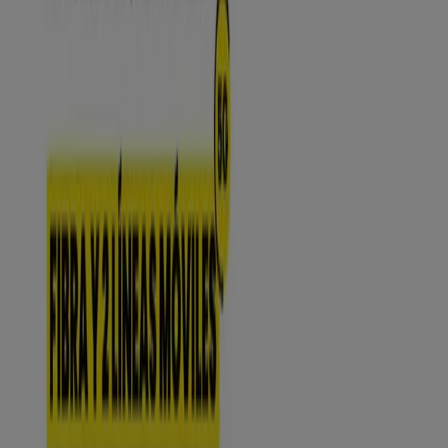
Arona - Ofertas, teléfono y horarios
Tiendeo en Arona
»
Ofertas de Informática y Electrónica en Arona
»
MÁSmóvil en Arona
»
MÁSmóvil | Calle la Arena, 3
Mapa
922449915
Mapa
922449915
Ofertas de MÁSmóvil en Arona