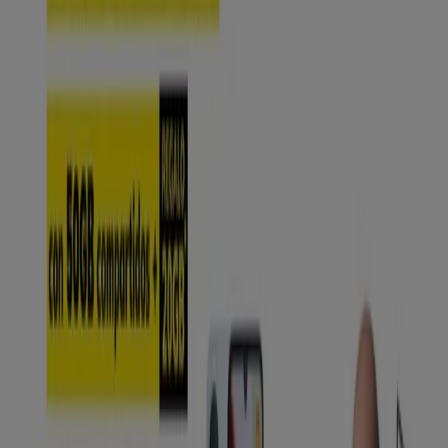
MÁSmóvil
Promociones
Caduca el 19/8
-5 días
MÁSmóvil
Es Fácil Elegir Tarifa, Si Es A Este Precio
Caduca el 11/8
4.8 km - Arona
Publicidad