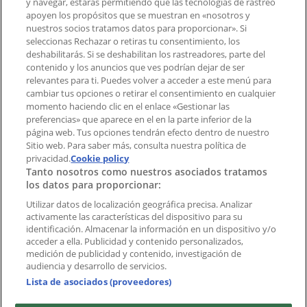
y navegar, estarás permitiendo que las tecnologías de rastreo
Notificar un folleto
apoyen los propósitos que se muestran en «nosotros y
¿Encontraste un problema en la web o en la
nuestros socios tratamos datos para proporcionar». Si
aplicación?
seleccionas Rechazar o retiras tu consentimiento, los
deshabilitarás. Si se deshabilitan los rastreadores, parte del
contenido y los anuncios que ves podrían dejar de ser
Índices
relevantes para ti. Puedes volver a acceder a este menú para
cambiar tus opciones o retirar el consentimiento en cualquier
momento haciendo clic en el enlace «Gestionar las
preferencias» que aparece en el en la parte inferior de la
Marcas
página web. Tus opciones tendrán efecto dentro de nuestro
Marcas locales
Sitio web. Para saber más, consulta nuestra política de
Negocios
privacidad.
Cookie policy
Tanto nosotros como nuestros asociados tratamos
Negocios cercanos
los datos para proporcionar:
Productos
Productos locales
Utilizar datos de localización geográfica precisa. Analizar
activamente las características del dispositivo para su
Ciudades
identificación. Almacenar la información en un dispositivo y/o
acceder a ella. Publicidad y contenido personalizados,
Descargar la APP Tiendeo
medición de publicidad y contenido, investigación de
audiencia y desarrollo de servicios.
Lista de asociados (proveedores)