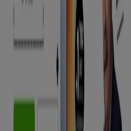
Electrónica en Arona
MÁSmóvil
Bienvenido a la tienda de
MÁSmóvil
en Tiendeo, donde
podrás descubrir las mejores
ofertas
,
promociones
y
catálogos
de esta destacada marca del sector de
Informática y Electrónica
. Nuestra tienda física está
ubicada en
Calle la Arena, 3
,
Arona
, y en ella
encontrarás una amplia gama de productos de calidad
que te permitirán ahorrar durante todo el
agosto de
2026
.
En Tiendeo te ofrecemos toda la información actualizada
sobre
MÁSmóvil
, como los horarios de apertura, las
ofertas exclusivas y la ubicación exacta de la tienda en
Calle la Arena, 3
. Además, tendrás acceso a los últimos
catálogos de
MÁSmóvil
, donde podrás descubrir las
promociones más recientes y aprovechar grandes
descuentos en productos de
Informática y Electrónica