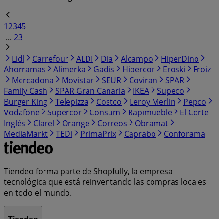
1
2
3
4
5
...
23
Lidl
Carrefour
ALDI
Dia
Alcampo
HiperDino
Ahorramas
Alimerka
Gadis
Hipercor
Eroski
Froiz
Mercadona
Movistar
SEUR
Coviran
SPAR
Family Cash
SPAR Gran Canaria
IKEA
Supeco
Burger King
Telepizza
Costco
Leroy Merlin
Pepco
Vodafone
Supercor
Consum
Rapimueble
El Corte
Inglés
Clarel
Orange
Correos
Obramat
MediaMarkt
TEDi
PrimaPrix
Caprabo
Conforama
Tiendeo forma parte de Shopfully, la empresa
tecnológica que está reinventando las compras locales
en todo el mundo.