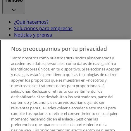
Tiendeo
¿Qué hacemos?
Soluciones para empresas
Noticias y prensa
Trabaja con nosotros
Nos preocupamos por tu privacidad
Contacto
Tanto nosotros como nuestros
1012
socios almacenamos y
accedemos a datos personales, como datos de navegación o
identificadores únicos, en tu dispositivo. Si seleccionas Aceptar
y navegar, estarás permitiendo que las tecnologías de rastreo
Contacto comercial y de marketing
apoyen los propósitos que se muestran en «nosotros y
Tienda mal colocada en el mapa
nuestros socios tratamos datos para proporcionar». Si
Notificar un folleto
seleccionas Rechazar o retiras tu consentimiento, los
deshabilitarás. Si se deshabilitan los rastreadores, parte del
¿Encontraste un problema en la web o en la
contenido y los anuncios que ves podrían dejar de ser
aplicación?
relevantes para ti. Puedes volver a acceder a este menú para
cambiar tus opciones o retirar el consentimiento en cualquier
momento haciendo clic en el enlace «Gestionar las
Índices
preferencias» que aparece en el en la parte inferior de la
página web. Tus opciones tendrán efecto dentro de nuestro