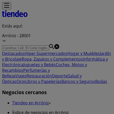
Estás aquí:
Arróniz - 28001
Destacados
Hiper-Supermercados
Hogar y Muebles
Jardín
y Bricolaje
Ropa, Zapatos y Complementos
Informática y
Electrónica
Juguetes y Bebés
Coches, Motos y
Recambios
Perfumerías y
Belleza
Viajes
Restauración
Deporte
Salud y
Ópticas
Ocio
Libros y Papelerías
Bancos y Seguros
Bodas
Negocios cercanos
Tiendeo en Arróniz
»
Índice de negocios en Arróniz