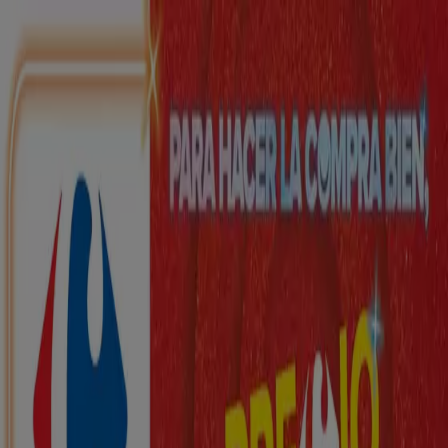
Estás aquí:
Arróniz - 28001
Destacados
Hiper-Supermercados
Hogar y Muebles
Jardín
y Bricolaje
Ropa, Zapatos y Complementos
Informática y
Electrónica
Juguetes y Bebés
Coches, Motos y
Recambios
Perfumerías y
Belleza
Viajes
Restauración
Deporte
Salud y
Ópticas
Ocio
Libros y Papelerías
Bancos y Seguros
Bodas
Publicidad
Top catálogos en Arróniz