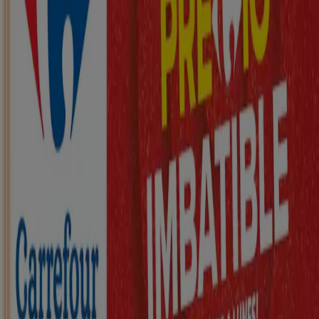
Nuevo
ZEEMAN
Ha llegado nuestra nueva colección
infantil
Caduca el 21/8
Arróniz
Nuevo
KIK
Más diversión en el cole
Caduca el 16/8
Arróniz
Nuevo