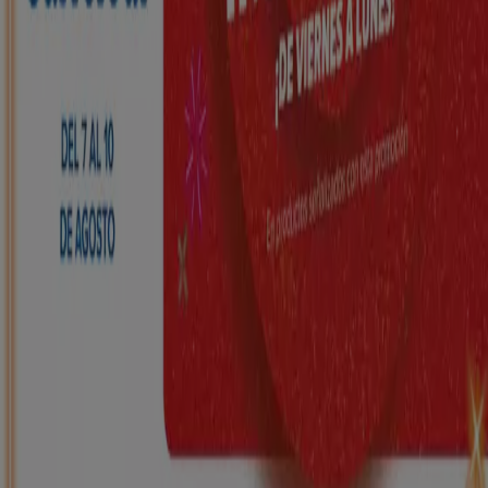
HiperDino
Ofertas que vuelan desde el 7 de agosto
Caduca el 10/8
Arróniz
Nuevo
Carrefour
REGIONAL (Articulos locales de
Alimentación, dulces, bebidas)
Caduca el 25/8
Arróniz
Nuevo