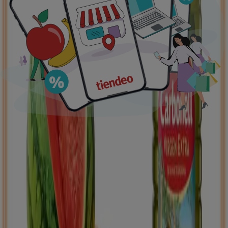
Ofertas destacadas
supermercados
jardín y bricolaje
Freidora de aire
patinete
eléctrico
viajes
aceite de oliva
comida
asiática
aguacates
bomba de agua
Tiendeo en tu ciudad
Madrid
Barcelona
Valencia
Sevilla
Zaragoza
Málaga
Palma de Mallorca
Bilbao
Alicante
Murcia
Las Palmas de Gran Canaria
Córdoba
Valladolid
A
Coruña
Vigo
Granada
Ver más ciudades
Descargar la APP