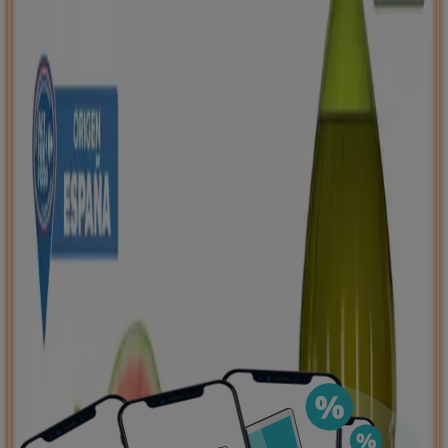
negocios más cercanos, guardarlas y crear tu lista
de ahorro, todo desde tu celular.
DESCARGA LA APLICACIÓN
Ver más
Publicidad