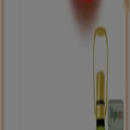
ToysRus
Back to school -20%
Caduca el 31/8
Arróniz
Nuevo
Carrefour
PRECIO IMBATIBLE
Caduca el 10/8
Arróniz
Ahorrar es aún más fácil con la aplicación.
Puedes encontrar las mejores ofertas de los