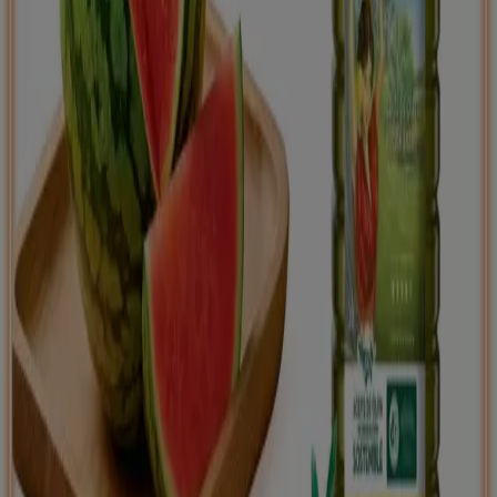
Tiendeo international
España
Italia
United Kingdom
México
Brasil
Colombia
Argentina
France
United States
Nederland
Deutschland
Perú
Chile
Portugal
Australia
Türkiye
Polska
Norge
Österreich
Sverige
Ecuador
Singapore
South Africa
Canada
Danmark
Suomi
日本
Ελλάδα
한국
Belgique
Schweiz
United Arab Emirates
România
Maroc
Ceská republika
Slovenská republika
Magyarország
България
Publicidad