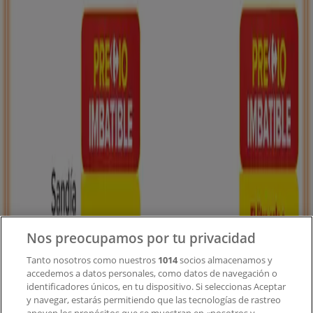
Tiendeo forma parte de Shopfully, la empresa
tecnológica que está reinventando las compras locales
en todo el mundo.
Tiendeo
¿Qué hacemos?
Soluciones para empresas
Noticias y prensa
Trabaja con nosotros
Nos preocupamos por tu privacidad
Contacto
Tanto nosotros como nuestros
1014
socios almacenamos y
accedemos a datos personales, como datos de navegación o
identificadores únicos, en tu dispositivo. Si seleccionas Aceptar
y navegar, estarás permitiendo que las tecnologías de rastreo
Contacto comercial y de marketing