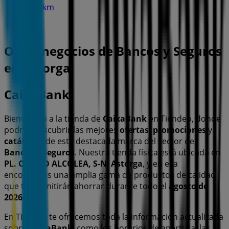
21.6 km
Otros negocios de Bancos y Seguros
en Astorga
CaixaBank
Bienvenido a la tienda de
CaixaBank
en Tiendeo, donde
podrás descubrir las mejores
ofertas
,
promociones
y
catálogos
de esta destacada marca del sector de
Bancos y Seguros
. Nuestra tienda física está ubicada en
PL. OBISPO ALCOLEA, S-N
,
Astorga
, y en ella
encontrarás una amplia gama de productos de calidad
que te permitirán ahorrar durante todo el
agosto de
2026
.
En Tiendeo te ofrecemos toda la información actualizada
sobre
CaixaBank
, como los horarios de apertura, las