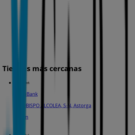
Tiendas más cercanas
CaixaBank
PL. OBISPO ALCOLEA, S-N, Astorga
172 m