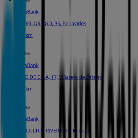
CaixaBank
AV. DEL ORBIGO, 35, Benavides
13.6 km
CaixaBank
C. PIO DE CELA, 17, Villarejo de Órbigo
13.9 km
CaixaBank
C. ESCULTOR RIVERA, 15, Bañeza