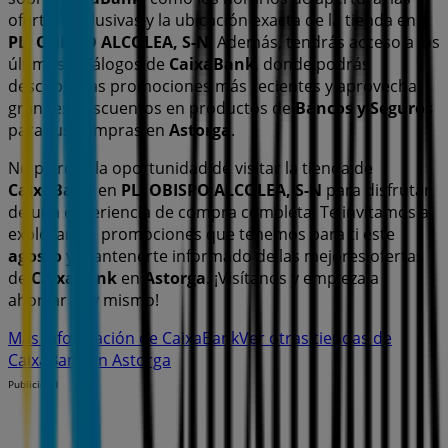
ofertas exclusivas y la ubicación exacta de la tienda en
PL. OBISPO ALCOLEA, S-N
. Además, tendrás acceso a los
últimos catálogos de
CaixaBank
, donde podrás
descubrir las promociones más recientes y aprovechar
grandes descuentos en productos de
Bancos y Seguros
para tus compras en
Astorga
.
No pierdas la oportunidad de visitar la tienda de
CaixaBank
en
PL. OBISPO ALCOLEA, S-N
para disfrutar
de una experiencia de compra completa. Te invitamos a
explorar las promociones que tenemos para ti este
agosto
y mantenerte informado de las mejores ofertas
de
CaixaBank
en
Astorga
. ¡Visítanos y empieza a
ahorrar hoy mismo!
Más información de CaixaBank
Ver otras tiendas de
CaixaBank en Astorga
Publicidad