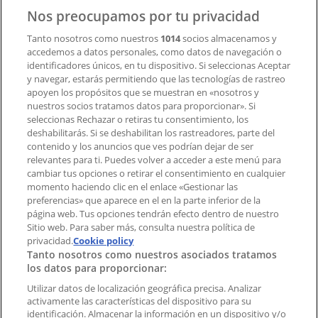
Contacto
Nos preocupamos por tu privacidad
Tanto nosotros como nuestros
1014
socios almacenamos y
accedemos a datos personales, como datos de navegación o
Contacto comercial y de marketing
identificadores únicos, en tu dispositivo. Si seleccionas Aceptar
Tienda mal colocada en el mapa
y navegar, estarás permitiendo que las tecnologías de rastreo
Notificar un folleto
apoyen los propósitos que se muestran en «nosotros y
¿Encontraste un problema en la web o en la
nuestros socios tratamos datos para proporcionar». Si
aplicación?
seleccionas Rechazar o retiras tu consentimiento, los
deshabilitarás. Si se deshabilitan los rastreadores, parte del
contenido y los anuncios que ves podrían dejar de ser
Índices
relevantes para ti. Puedes volver a acceder a este menú para
cambiar tus opciones o retirar el consentimiento en cualquier
momento haciendo clic en el enlace «Gestionar las
preferencias» que aparece en el en la parte inferior de la
Marcas
página web. Tus opciones tendrán efecto dentro de nuestro
Marcas locales
Sitio web. Para saber más, consulta nuestra política de
Negocios
privacidad.
Cookie policy
Tanto nosotros como nuestros asociados tratamos
Negocios cercanos
los datos para proporcionar:
Productos
Productos locales
Utilizar datos de localización geográfica precisa. Analizar
activamente las características del dispositivo para su
Ciudades
identificación. Almacenar la información en un dispositivo y/o