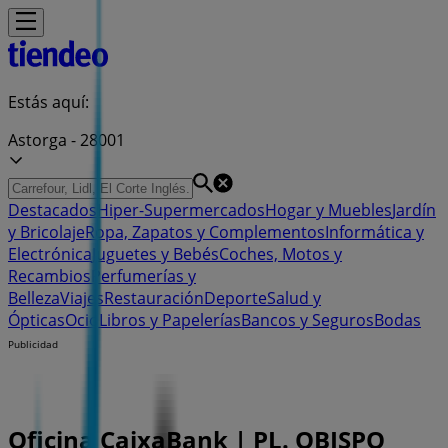
Estás aquí:
Astorga - 28001
Destacados
Hiper-Supermercados
Hogar y Muebles
Jardín
y Bricolaje
Ropa, Zapatos y Complementos
Informática y
Electrónica
Juguetes y Bebés
Coches, Motos y
Recambios
Perfumerías y
Belleza
Viajes
Restauración
Deporte
Salud y
Ópticas
Ocio
Libros y Papelerías
Bancos y Seguros
Bodas
Publicidad
Oficina CaixaBank | PL. OBISPO