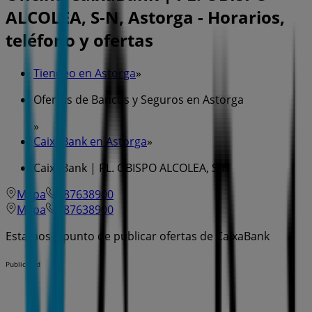
ALCOLEA, S-N, Astorga - Horarios,
teléfono y ofertas
Tiendeo en Astorga
»
Ofertas de Bancos y Seguros en Astorga
»
CaixaBank en Astorga
»
CaixaBank | PL. OBISPO ALCOLEA, S-N
Mapa
987638900
Mapa
987638900
Estamos a punto de publicar ofertas de CaixaBank
Publicidad