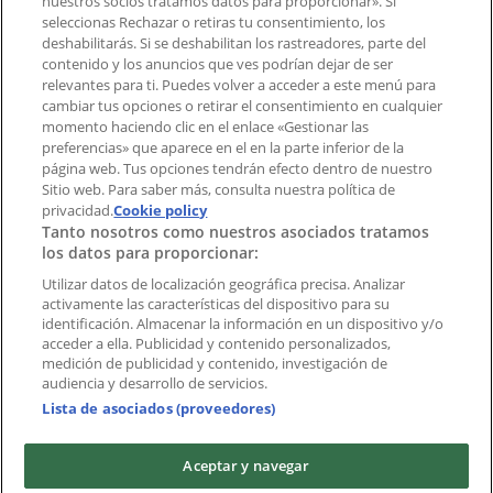
nuestros socios tratamos datos para proporcionar». Si
aplicación?
seleccionas Rechazar o retiras tu consentimiento, los
deshabilitarás. Si se deshabilitan los rastreadores, parte del
contenido y los anuncios que ves podrían dejar de ser
Índices
relevantes para ti. Puedes volver a acceder a este menú para
cambiar tus opciones o retirar el consentimiento en cualquier
momento haciendo clic en el enlace «Gestionar las
preferencias» que aparece en el en la parte inferior de la
Marcas
página web. Tus opciones tendrán efecto dentro de nuestro
Marcas locales
Sitio web. Para saber más, consulta nuestra política de
Negocios
privacidad.
Cookie policy
Tanto nosotros como nuestros asociados tratamos
Negocios cercanos
los datos para proporcionar:
Productos
Productos locales
Utilizar datos de localización geográfica precisa. Analizar
activamente las características del dispositivo para su
Ciudades
identificación. Almacenar la información en un dispositivo y/o
acceder a ella. Publicidad y contenido personalizados,
Descargar la APP Tiendeo
medición de publicidad y contenido, investigación de
audiencia y desarrollo de servicios.
Lista de asociados (proveedores)
Aceptar y navegar