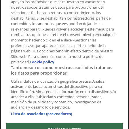
Notificar un folleto
apoyen los propósitos que se muestran en «nosotros y
¿Encontraste un problema en la web o en la
nuestros socios tratamos datos para proporcionar». Si
aplicación?
seleccionas Rechazar o retiras tu consentimiento, los
deshabilitarás. Si se deshabilitan los rastreadores, parte del
contenido y los anuncios que ves podrían dejar de ser
Índices
relevantes para ti. Puedes volver a acceder a este menú para
cambiar tus opciones o retirar el consentimiento en cualquier
momento haciendo clic en el enlace «Gestionar las
preferencias» que aparece en el en la parte inferior de la
Marcas
página web. Tus opciones tendrán efecto dentro de nuestro
Marcas locales
Sitio web. Para saber más, consulta nuestra política de
Negocios
privacidad.
Cookie policy
Tanto nosotros como nuestros asociados tratamos
Negocios cercanos
los datos para proporcionar:
Productos
Productos locales
Utilizar datos de localización geográfica precisa. Analizar
activamente las características del dispositivo para su
Ciudades
identificación. Almacenar la información en un dispositivo y/o
acceder a ella. Publicidad y contenido personalizados,
Descargar la APP Tiendeo
medición de publicidad y contenido, investigación de
audiencia y desarrollo de servicios.
Lista de asociados (proveedores)
Aceptar y navegar