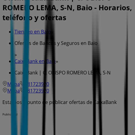
ROMERO LEMA, S-N, Baio - Horarios,
teléfono y ofertas
Tiendeo en Baio
»
Ofertas de Bancos y Seguros en Baio
»
CaixaBank en Baio
»
CaixaBank | C. OBISPO ROMERO LEMA, S-N
Mapa
981723920
Mapa
981723920
Estamos a punto de publicar ofertas de CaixaBank
Publicidad