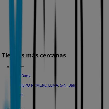
Tiendas más cercanas
CaixaBank
C. OBISPO ROMERO LEMA, S-N, Baio
1.1 km