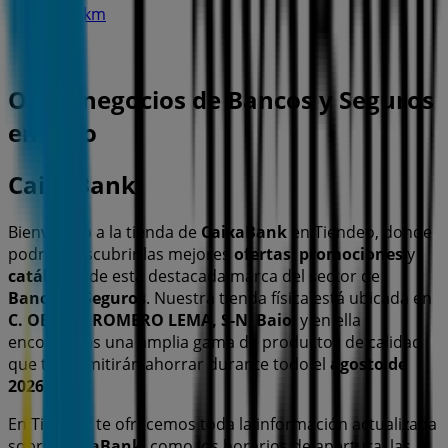
18.8 km
Otros negocios de Bancos y Seguros
en Baio
CaixaBank
Bienvenido a la tienda de
CaixaBank
en Tiendeo, donde
podrás descubrir las mejores
ofertas
,
promociones
y
catálogos
de esta destacada marca del sector de
Bancos y Seguros
. Nuestra tienda física está ubicada en
C. OBISPO ROMERO LEMA, S-N
,
Baio
, y en ella
encontrarás una amplia gama de productos de calidad
que te permitirán ahorrar durante todo el
agosto de
2026
.
En Tiendeo te ofrecemos toda la información actualizada
sobre
CaixaBank
, como los horarios de apertura, las