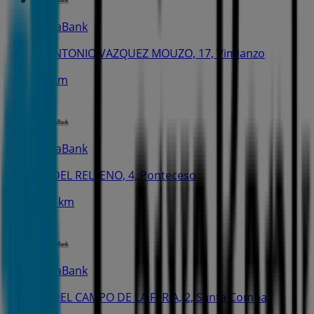
CaixaBank
C. ANTONIO VAZQUEZ MOUZO, 17, Vimianzo
7.2 km
CaixaBank
PL. DEL RELLENO, 4, Ponteceso
11.2 km
CaixaBank
PL. DEL CAMPO DE LA FERIA, 2, Santa Comba