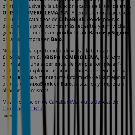
ofertas exclusivas y la ubicación exacta de la tienda en
C.
OBISPO ROMERO LEMA, S-N
. Además, tendrás acceso a
los últimos catálogos de
CaixaBank
, donde podrás
descubrir las promociones más recientes y aprovechar
grandes descuentos en productos de
Bancos y Seguros
para tus compras en
Baio
.
No pierdas la oportunidad de visitar la tienda de
CaixaBank
en
C. OBISPO ROMERO LEMA, S-N
para
disfrutar de una experiencia de compra completa. Te
invitamos a explorar las promociones que tenemos para
ti este
agosto
y mantenerte informado de las mejores
ofertas de
CaixaBank
en
Baio
. ¡Visítanos y empieza a
ahorrar hoy mismo!
Más información de CaixaBank
Ver otras tiendas de
CaixaBank en Baio
Publicidad