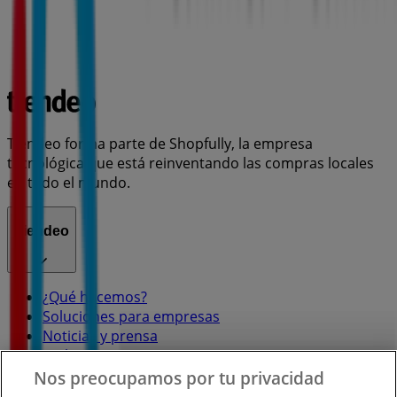
Tiendeo forma parte de Shopfully, la empresa
tecnológica que está reinventando las compras locales
en todo el mundo.
Tiendeo
¿Qué hacemos?
Soluciones para empresas
Noticias y prensa
Trabaja con nosotros
Nos preocupamos por tu privacidad