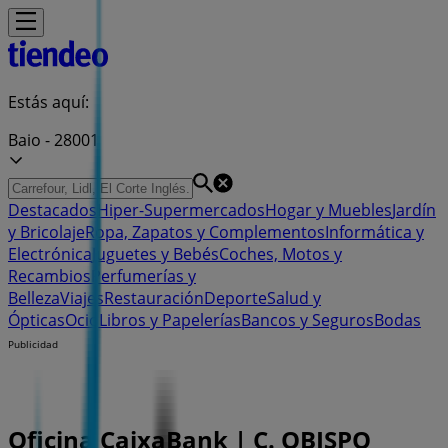
Estás aquí:
Baio - 28001
Destacados
Hiper-Supermercados
Hogar y Muebles
Jardín
y Bricolaje
Ropa, Zapatos y Complementos
Informática y
Electrónica
Juguetes y Bebés
Coches, Motos y
Recambios
Perfumerías y
Belleza
Viajes
Restauración
Deporte
Salud y
Ópticas
Ocio
Libros y Papelerías
Bancos y Seguros
Bodas
Publicidad
Oficina CaixaBank | C. OBISPO