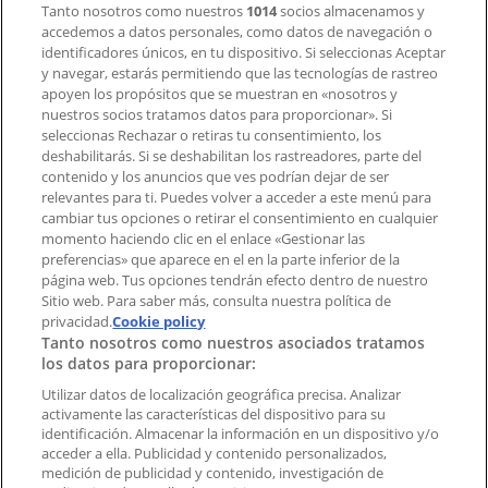
Contacto
Tanto nosotros como nuestros
1014
socios almacenamos y
accedemos a datos personales, como datos de navegación o
identificadores únicos, en tu dispositivo. Si seleccionas Aceptar
y navegar, estarás permitiendo que las tecnologías de rastreo
Contacto comercial y de marketing
apoyen los propósitos que se muestran en «nosotros y
Tienda mal colocada en el mapa
nuestros socios tratamos datos para proporcionar». Si
Notificar un folleto
seleccionas Rechazar o retiras tu consentimiento, los
deshabilitarás. Si se deshabilitan los rastreadores, parte del
¿Encontraste un problema en la web o en la
contenido y los anuncios que ves podrían dejar de ser
aplicación?
relevantes para ti. Puedes volver a acceder a este menú para
cambiar tus opciones o retirar el consentimiento en cualquier
momento haciendo clic en el enlace «Gestionar las
Índices
preferencias» que aparece en el en la parte inferior de la
página web. Tus opciones tendrán efecto dentro de nuestro
Sitio web. Para saber más, consulta nuestra política de
Marcas
privacidad.
Cookie policy
Tanto nosotros como nuestros asociados tratamos
Negocios
los datos para proporcionar:
Negocios cercanos
Productos
Utilizar datos de localización geográfica precisa. Analizar
activamente las características del dispositivo para su
Ciudades
identificación. Almacenar la información en un dispositivo y/o
acceder a ella. Publicidad y contenido personalizados,
Descargar la APP Tiendeo
medición de publicidad y contenido, investigación de