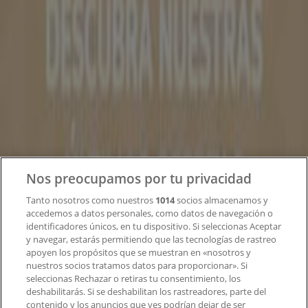
Tiendeo
¿Qué hacemos?
Soluciones para empresas
Noticias y prensa
Trabaja con nosotros
Contacto
Nos preocupamos por tu privacidad
Tanto nosotros como nuestros
1014
socios almacenamos y
accedemos a datos personales, como datos de navegación o
Contacto comercial y de marketing
identificadores únicos, en tu dispositivo. Si seleccionas Aceptar
Tienda mal colocada en el mapa
y navegar, estarás permitiendo que las tecnologías de rastreo
Notificar un folleto
apoyen los propósitos que se muestran en «nosotros y
¿Encontraste un problema en la web o en la
nuestros socios tratamos datos para proporcionar». Si
aplicación?
seleccionas Rechazar o retiras tu consentimiento, los
deshabilitarás. Si se deshabilitan los rastreadores, parte del
contenido y los anuncios que ves podrían dejar de ser