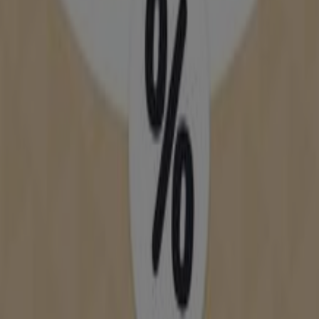
CATALUNYA, 2, BARCELONA
18 m
Five Guys
Plaza Cataluña 1-4, Barcelona
23 m
Cerrado
Otros negocios de Ropa, Zapatos y
Complementos en Barcelona
Bijou Brigitte