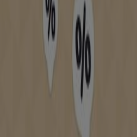
experiencia de compra completa. Te invitamos a
explorar las promociones que tenemos para ti este
agosto
y mantenerte informado de las mejores ofertas
de
Bijou Brigitte
en
Barcelona
. ¡Visítanos y empieza a
ahorrar hoy mismo!
Más información de Bijou Brigitte
Ver otras tiendas de
Bijou Brigitte en Barcelona
Publicidad