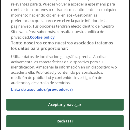
Índices
relevantes para ti. Puedes volver a acceder a este menú para
cambiar tus opciones o retirar el consentimiento en cualquier
momento haciendo clic en el enlace «Gestionar las
preferencias» que aparece en el en la parte inferior de la
Marcas
página web. Tus opciones tendrán efecto dentro de nuestro
Marcas locales
Sitio web. Para saber más, consulta nuestra política de
Negocios
privacidad.
Cookie policy
Tanto nosotros como nuestros asociados tratamos
Negocios cercanos
los datos para proporcionar:
Productos
Productos locales
Utilizar datos de localización geográfica precisa. Analizar
activamente las características del dispositivo para su
Ciudades
identificación. Almacenar la información en un dispositivo y/o
acceder a ella. Publicidad y contenido personalizados,
Descargar la APP Tiendeo
medición de publicidad y contenido, investigación de
audiencia y desarrollo de servicios.
Lista de asociados (proveedores)
Aceptar y navegar
Copyright © Tiendeo ® 2026 · Shopfully Marketing S.L.U. –
Rechazar
Palau de Mar – 08039 Barcelona, Spain