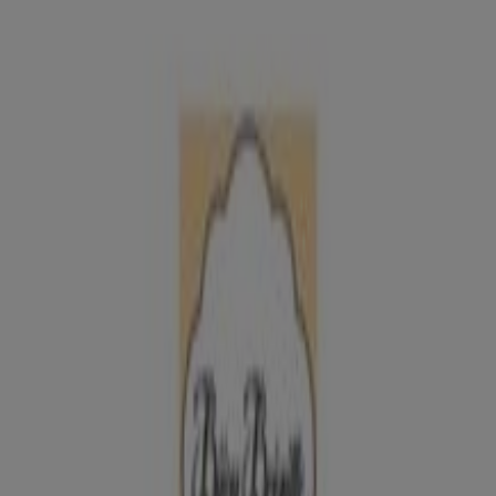
Gracia n° 97, Barcelona - Horarios,
descuentos y teléfono
Tiendeo en Barcelona
»
Ofertas de Ropa, Zapatos y Complementos en
Barcelona
»
Bijou Brigitte en Barcelona
»
Bijou Brigitte | Gran de Gracia n° 97
Mapa
Mapa
Ofertas de Bijou Brigitte en
Barcelona