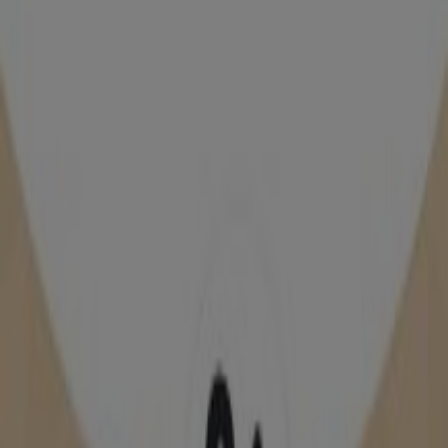
Massimo Dutti
Catalunya, 1-4, Barcelona
4 m
Cerrado
Soltour
CATALUNYA, 1, BARCELONA
8 m
Soltour