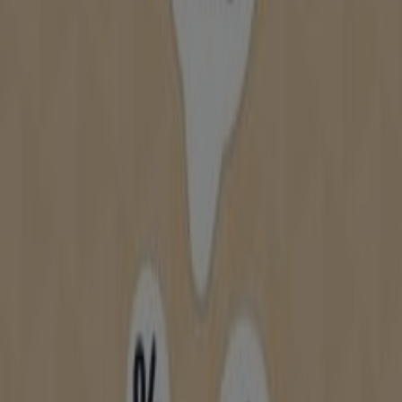
Bienvenido a la tienda de
Bijou Brigitte
en Tiendeo,
donde podrás descubrir las mejores
ofertas
,
promociones
y
catálogos
de esta destacada marca del
sector de
Ropa, Zapatos y Complementos
. Nuestra
tienda física está ubicada en
Gran de Gracia n° 97
,
Barcelona
, y en ella encontrarás una amplia gama de
productos de calidad que te permitirán ahorrar durante
todo el
agosto de 2026
.
En Tiendeo te ofrecemos toda la información actualizada
sobre
Bijou Brigitte
, como los horarios de apertura, las
ofertas exclusivas y la ubicación exacta de la tienda en
Gran de Gracia n° 97
. Además, tendrás acceso a los
últimos catálogos de
Bijou Brigitte
, donde podrás
descubrir las promociones más recientes y aprovechar
grandes descuentos en productos de
Ropa, Zapatos y
Complementos
para tus compras en
Barcelona
.
No pierdas la oportunidad de visitar la tienda de
Bijou
Brigitte
en
Gran de Gracia n° 97
para disfrutar de una