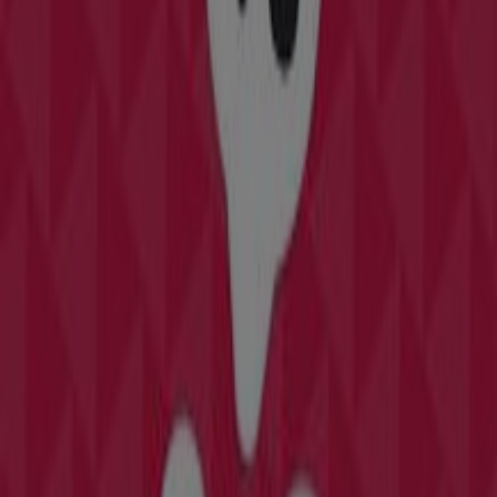
Otros negocios de Hogar y Muebles
en Barcelona
Tramas+
Bienvenido a la tienda de
Tramas+
en Tiendeo, donde
podrás descubrir las mejores
ofertas
,
promociones
y
catálogos
de esta destacada marca del sector de
Hogar
y Muebles
. Nuestra tienda física está ubicada en
C/
Sants 21
,
Barcelona
, y en ella encontrarás una amplia
gama de productos de calidad que te permitirán ahorrar
durante todo el
agosto de 2026
.
En Tiendeo te ofrecemos toda la información actualizada
sobre
Tramas+
, como los horarios de apertura, las
ofertas exclusivas y la ubicación exacta de la tienda en
C/
Sants 21
. Además, tendrás acceso a los últimos