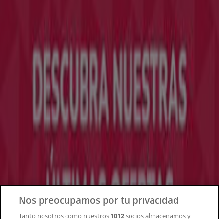
Tiendeo forma parte de Shopfully, la empresa
tecnológica que está reinventando las compras locales
en todo el mundo.
Tiendeo
¿Qué hacemos?
Soluciones para empresas
Noticias y prensa
Trabaja con nosotros
Contacto
Nos preocupamos por tu privacidad
Tanto nosotros como nuestros
1012
socios almacenamos y