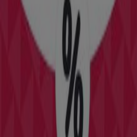
8 m
Soltour
CATALUNYA, 2, BARCELONA
18 m
Five Guys
Plaza Cataluña 1-4, Barcelona
23 m
Abierto