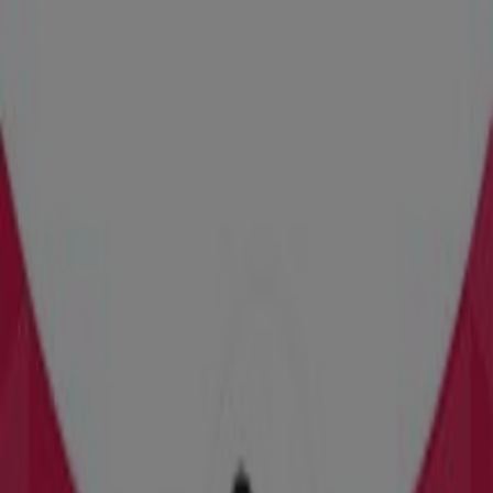
Tiendas más cercanas
Massimo Dutti
Catalunya, 1-4, Barcelona
4 m
Abierto
Soltour
CATALUNYA, 1, BARCELONA