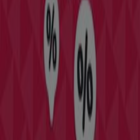
catálogos de
Tramas+
, donde podrás descubrir las
promociones más recientes y aprovechar grandes
descuentos en productos de
Hogar y Muebles
para tus
compras en
Barcelona
.
No pierdas la oportunidad de visitar la tienda de
Tramas+
en
C/ Sants 21
para disfrutar de una
experiencia de compra completa. Te invitamos a
explorar las promociones que tenemos para ti este
agosto
y mantenerte informado de las mejores ofertas
de
Tramas+
en
Barcelona
. ¡Visítanos y empieza a
ahorrar hoy mismo!
Más información de Tramas+
Ver otras tiendas de
Tramas+ en Barcelona
Publicidad