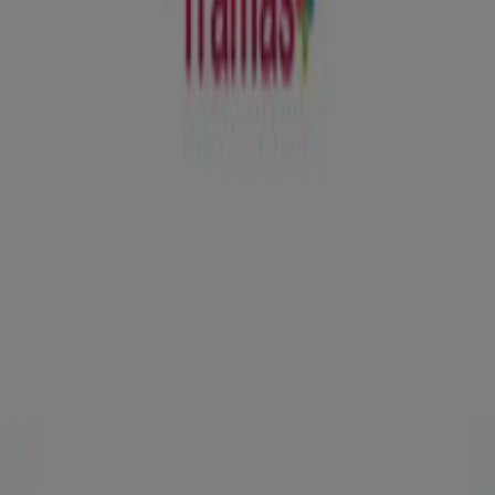
Segundas Rebajas
Caduca el 10/8
Tramas+
Ofertas Tramas+
Publicidad