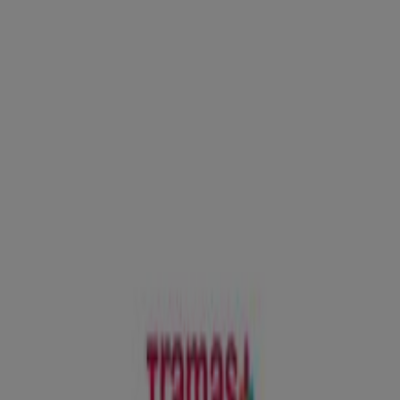
Barcelona - Horarios, ofertas y
teléfono
Tiendeo en Barcelona
»
Ofertas de Hogar y Muebles en Barcelona
»
Tramas+ en Barcelona
»
Tramas+ | C/ Sants 21
Mapa
620 788 642
Mapa
620 788 642
Ofertas de Tramas+ en Barcelona
Tramas+