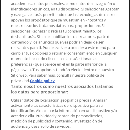
accedemos a datos personales, como datos de navegación o
Contacto comercial y de marketing
identificadores únicos, en tu dispositivo. Si seleccionas Aceptar
Tienda mal colocada en el mapa
y navegar, estarás permitiendo que las tecnologías de rastreo
Notificar un folleto
apoyen los propósitos que se muestran en «nosotros y
¿Encontraste un problema en la web o en la
nuestros socios tratamos datos para proporcionar». Si
aplicación?
seleccionas Rechazar o retiras tu consentimiento, los
deshabilitarás. Si se deshabilitan los rastreadores, parte del
contenido y los anuncios que ves podrían dejar de ser
Índices
relevantes para ti. Puedes volver a acceder a este menú para
cambiar tus opciones o retirar el consentimiento en cualquier
momento haciendo clic en el enlace «Gestionar las
preferencias» que aparece en el en la parte inferior de la
Marcas
página web. Tus opciones tendrán efecto dentro de nuestro
Marcas locales
Sitio web. Para saber más, consulta nuestra política de
Negocios
privacidad.
Cookie policy
Tanto nosotros como nuestros asociados tratamos
Negocios cercanos
los datos para proporcionar:
Productos
Productos locales
Utilizar datos de localización geográfica precisa. Analizar
activamente las características del dispositivo para su
Ciudades
identificación. Almacenar la información en un dispositivo y/o
acceder a ella. Publicidad y contenido personalizados,
Descargar la APP Tiendeo
medición de publicidad y contenido, investigación de
audiencia y desarrollo de servicios.