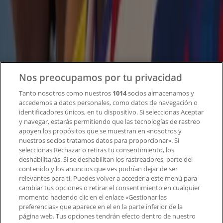
¿Qué hacemos?
Soluciones para empresas
Noticias y prensa
Trabaja con nosotros
Contacto
Nos preocupamos por tu privacidad
Tanto nosotros como nuestros
1014
socios almacenamos y
accedemos a datos personales, como datos de navegación o
Contacto comercial y de marketing
identificadores únicos, en tu dispositivo. Si seleccionas Aceptar
Tienda mal colocada en el mapa
y navegar, estarás permitiendo que las tecnologías de rastreo
Notificar un folleto
apoyen los propósitos que se muestran en «nosotros y
¿Encontraste un problema en la web o en la
nuestros socios tratamos datos para proporcionar». Si
aplicación?
seleccionas Rechazar o retiras tu consentimiento, los
deshabilitarás. Si se deshabilitan los rastreadores, parte del
contenido y los anuncios que ves podrían dejar de ser
Índices
relevantes para ti. Puedes volver a acceder a este menú para
cambiar tus opciones o retirar el consentimiento en cualquier
momento haciendo clic en el enlace «Gestionar las
preferencias» que aparece en el en la parte inferior de la
Marcas
página web. Tus opciones tendrán efecto dentro de nuestro