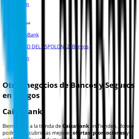
379 m
CaixaBank
PASEO DEL ESPOLON, 2, Burgos
403 m
Otros negocios de Bancos y Seguros
en Burgos
CaixaBank
Bienvenido a la tienda de
CaixaBank
en Tiendeo, donde
podrás descubrir las mejores
ofertas
,
promociones
y