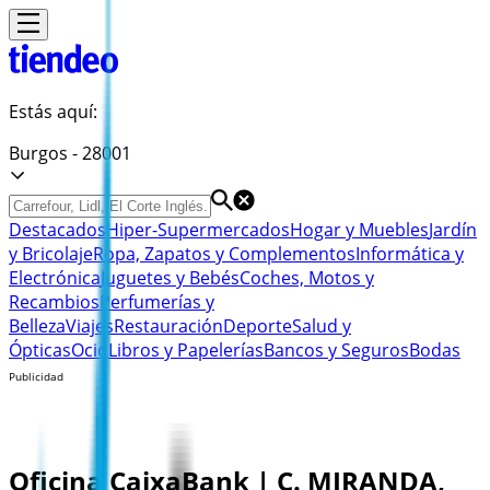
Estás aquí:
Burgos - 28001
Destacados
Hiper-Supermercados
Hogar y Muebles
Jardín
y Bricolaje
Ropa, Zapatos y Complementos
Informática y
Electrónica
Juguetes y Bebés
Coches, Motos y
Recambios
Perfumerías y
Belleza
Viajes
Restauración
Deporte
Salud y
Ópticas
Ocio
Libros y Papelerías
Bancos y Seguros
Bodas
Publicidad
Oficina CaixaBank | C. MIRANDA,