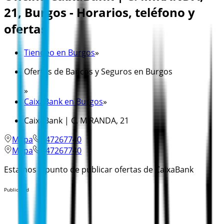
21, Burgos - Horarios, teléfono y
ofertas
Tiendeo en Burgos
»
Ofertas de Bancos y Seguros en Burgos
»
CaixaBank en Burgos
»
CaixaBank | C. MIRANDA, 21
Mapa
947267740
Mapa
947267740
Estamos a punto de publicar ofertas de CaixaBank
Publicidad