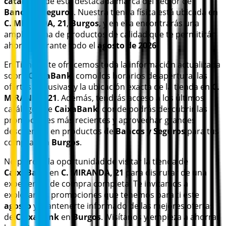
catálogos
de esta destacada marca del sector de
Bancos y Seguros
. Nuestra tienda física está ubicada en
C. MIRANDA, 21
,
Burgos
, y en ella encontrarás una
amplia gama de productos de calidad que te permitirán
ahorrar durante todo el
agosto de 2026
.
En Tiendeo te ofrecemos toda la información actualizada
sobre
CaixaBank
, como los horarios de apertura, las
ofertas exclusivas y la ubicación exacta de la tienda en
C.
MIRANDA, 21
. Además, tendrás acceso a los últimos
catálogos de
CaixaBank
, donde podrás descubrir las
promociones más recientes y aprovechar grandes
descuentos en productos de
Bancos y Seguros
para tus
compras en
Burgos
.
No pierdas la oportunidad de visitar la tienda de
CaixaBank
en
C. MIRANDA, 21
para disfrutar de una
experiencia de compra completa. Te invitamos a
explorar las promociones que tenemos para ti este
agosto
y mantenerte informado de las mejores ofertas
de
CaixaBank
en
Burgos
. ¡Visítanos y empieza a ahorrar