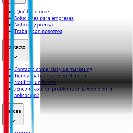
¿Qué hacemos?
Soluciones para empresas
Noticias y prensa
Trabaja con nosotros
Contacto
Contacto comercial y de marketing
Tienda mal colocada en el mapa
Notificar un folleto
¿Encontraste un problema en la web o en la
aplicación?
Índices