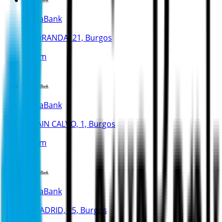
CaixaBank
C. MIRANDA, 21, Burgos
305 m
CaixaBank
C. LAIN CALVO, 1, Burgos
310 m
CaixaBank
C. MADRID, 25, Burgos