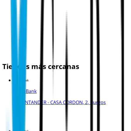
Tiendas más cercanas
CaixaBank
C. SANTANDER - CASA CORDON, 2, Burgos
46 m