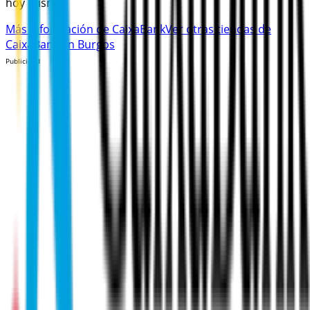
hoy mismo!
Más información de CaixaBank
Ver otras tiendas de
CaixaBank en Burgos
Publicidad