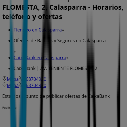
FLOMESTA, 2, Calasparra - Horarios,
teléfono y ofertas
Tiendeo en Calasparra
»
Ofertas de Bancos y Seguros en Calasparra
»
CaixaBank en Calasparra
»
CaixaBank | AV. TENIENTE FLOMESTA, 2
Mapa
968704920
Mapa
968704920
Estamos a punto de publicar ofertas de CaixaBank
Publicidad