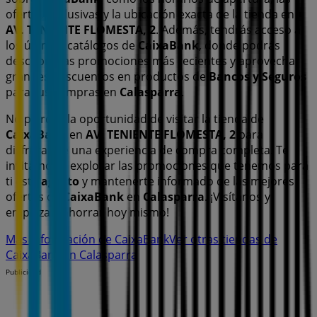
ofertas exclusivas y la ubicación exacta de la tienda en
AV. TENIENTE FLOMESTA, 2
. Además, tendrás acceso a
los últimos catálogos de
CaixaBank
, donde podrás
descubrir las promociones más recientes y aprovechar
grandes descuentos en productos de
Bancos y Seguros
para tus compras en
Calasparra
.
No pierdas la oportunidad de visitar la tienda de
CaixaBank
en
AV. TENIENTE FLOMESTA, 2
para
disfrutar de una experiencia de compra completa. Te
invitamos a explorar las promociones que tenemos para
ti este
agosto
y mantenerte informado de las mejores
ofertas de
CaixaBank
en
Calasparra
. ¡Visítanos y
empieza a ahorrar hoy mismo!
Más información de CaixaBank
Ver otras tiendas de
CaixaBank en Calasparra
Publicidad