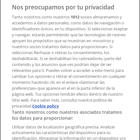
Contacto
Nos preocupamos por tu privacidad
Tanto nosotros como nuestros
1012
socios almacenamos y
accedemos a datos personales, como datos de navegación o
Contacto comercial y de marketing
identificadores únicos, en tu dispositivo. Si seleccionas Aceptar
Tienda mal colocada en el mapa
y navegar, estarás permitiendo que las tecnologías de rastreo
Notificar un folleto
apoyen los propósitos que se muestran en «nosotros y
¿Encontraste un problema en la web o en la
nuestros socios tratamos datos para proporcionar». Si
aplicación?
seleccionas Rechazar o retiras tu consentimiento, los
deshabilitarás. Si se deshabilitan los rastreadores, parte del
contenido y los anuncios que ves podrían dejar de ser
Índices
relevantes para ti. Puedes volver a acceder a este menú para
cambiar tus opciones o retirar el consentimiento en cualquier
momento haciendo clic en el enlace «Gestionar las
preferencias» que aparece en el en la parte inferior de la
Marcas
página web. Tus opciones tendrán efecto dentro de nuestro
Marcas locales
Sitio web. Para saber más, consulta nuestra política de
Negocios
privacidad.
Cookie policy
Tanto nosotros como nuestros asociados tratamos
Negocios cercanos
los datos para proporcionar:
Productos
Productos locales
Utilizar datos de localización geográfica precisa. Analizar
activamente las características del dispositivo para su
Ciudades
identificación. Almacenar la información en un dispositivo y/o