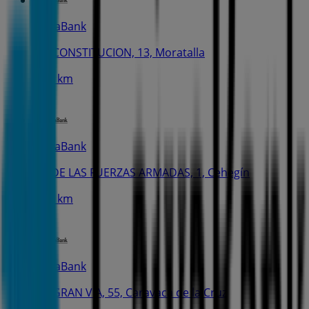
CaixaBank
AV. CONSTITUCION, 13, Moratalla
17.2 km
CaixaBank
PL. DE LAS FUERZAS ARMADAS, 1, Cehegín
17.5 km
CaixaBank
AV. GRAN VIA, 55, Caravaca de la Cruz