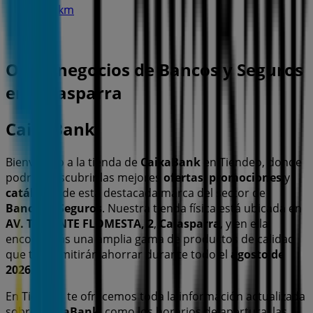
19.5 km
Otros negocios de Bancos y Seguros
en Calasparra
CaixaBank
Bienvenido a la tienda de
CaixaBank
en Tiendeo, donde
podrás descubrir las mejores
ofertas
,
promociones
y
catálogos
de esta destacada marca del sector de
Bancos y Seguros
. Nuestra tienda física está ubicada en
AV. TENIENTE FLOMESTA, 2
,
Calasparra
, y en ella
encontrarás una amplia gama de productos de calidad
que te permitirán ahorrar durante todo el
agosto de
2026
.
En Tiendeo te ofrecemos toda la información actualizada
sobre
CaixaBank
, como los horarios de apertura, las