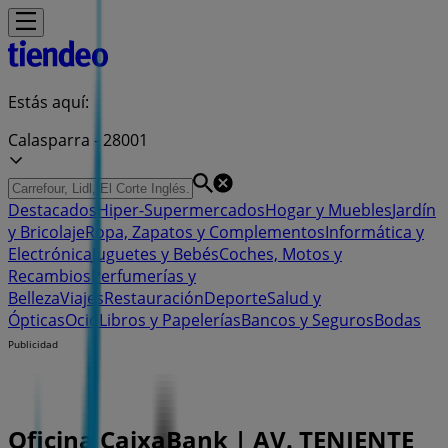
Estás aquí:
Calasparra - 28001
Destacados
Hiper-Supermercados
Hogar y Muebles
Jardín
y Bricolaje
Ropa, Zapatos y Complementos
Informática y
Electrónica
Juguetes y Bebés
Coches, Motos y
Recambios
Perfumerías y
Belleza
Viajes
Restauración
Deporte
Salud y
Ópticas
Ocio
Libros y Papelerías
Bancos y Seguros
Bodas
Publicidad
Oficina CaixaBank | AV. TENIENTE