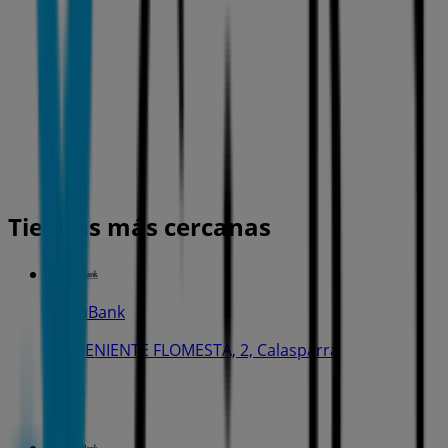
Tiendas más cercanas
CaixaBank
AV. TENIENTE FLOMESTA, 2, Calasparra
78 m