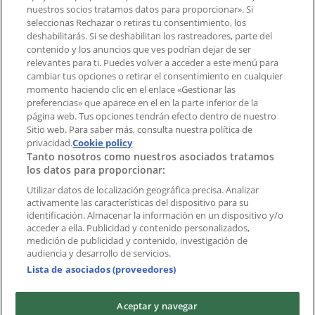
¿Encontraste un problema en la web o en la
nuestros socios tratamos datos para proporcionar». Si
aplicación?
seleccionas Rechazar o retiras tu consentimiento, los
deshabilitarás. Si se deshabilitan los rastreadores, parte del
contenido y los anuncios que ves podrían dejar de ser
Índices
relevantes para ti. Puedes volver a acceder a este menú para
cambiar tus opciones o retirar el consentimiento en cualquier
momento haciendo clic en el enlace «Gestionar las
preferencias» que aparece en el en la parte inferior de la
Marcas
página web. Tus opciones tendrán efecto dentro de nuestro
Marcas locales
Sitio web. Para saber más, consulta nuestra política de
Negocios
privacidad.
Cookie policy
Tanto nosotros como nuestros asociados tratamos
Negocios cercanos
los datos para proporcionar:
Productos
Productos locales
Utilizar datos de localización geográfica precisa. Analizar
activamente las características del dispositivo para su
Ciudades
identificación. Almacenar la información en un dispositivo y/o
acceder a ella. Publicidad y contenido personalizados,
Descargar la APP Tiendeo
medición de publicidad y contenido, investigación de
audiencia y desarrollo de servicios.
Lista de asociados (proveedores)
Aceptar y navegar