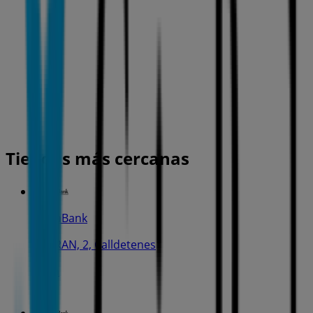
Tiendas más cercanas
CaixaBank
C. GRAN, 2, Calldetenes
13 m