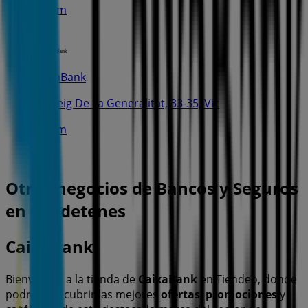
2.5 km
CaixaBank
Passeig De La Generalitat, 33-35, Vic
2.6 km
Otros negocios de Bancos y Seguros
en Calldetenes
CaixaBank
Bienvenido a la tienda de
CaixaBank
en Tiendeo, donde
podrás descubrir las mejores
ofertas
,
promociones
y