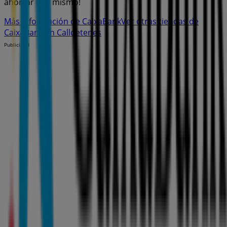
ahorrar hoy mismo!
Más información de CaixaBank
Ver otras tiendas de
CaixaBank en Calldetenes
Publicidad