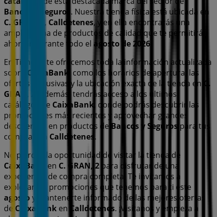
catálogos
de esta destacada marca del sector de
Bancos y Seguros
. Nuestra tienda física está ubicada en
C. GRAN, 2
,
Calldetenes
, y en ella encontrarás una
amplia gama de productos de calidad que te permitirán
ahorrar durante todo el
agosto de 2026
.
En Tiendeo te ofrecemos toda la información actualizada
sobre
CaixaBank
, como los horarios de apertura, las
ofertas exclusivas y la ubicación exacta de la tienda en
C.
GRAN, 2
. Además, tendrás acceso a los últimos
catálogos de
CaixaBank
, donde podrás descubrir las
promociones más recientes y aprovechar grandes
descuentos en productos de
Bancos y Seguros
para tus
compras en
Calldetenes
.
No pierdas la oportunidad de visitar la tienda de
CaixaBank
en
C. GRAN, 2
para disfrutar de una
experiencia de compra completa. Te invitamos a
explorar las promociones que tenemos para ti este
agosto
y mantenerte informado de las mejores ofertas
de
CaixaBank
en
Calldetenes
. ¡Visítanos y empieza a