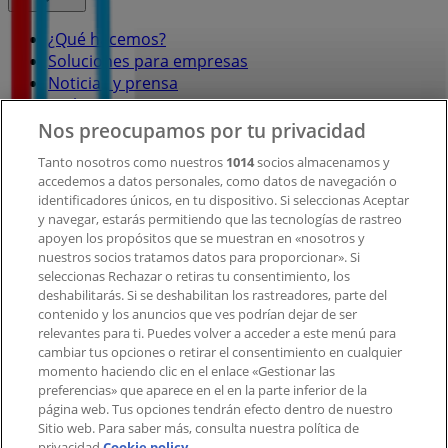
¿Qué hacemos?
Soluciones para empresas
Noticias y prensa
Trabaja con nosotros
Nos preocupamos por tu privacidad
Contacto
Tanto nosotros como nuestros
1014
socios almacenamos y
accedemos a datos personales, como datos de navegación o
identificadores únicos, en tu dispositivo. Si seleccionas Aceptar
y navegar, estarás permitiendo que las tecnologías de rastreo
Contacto comercial y de marketing
apoyen los propósitos que se muestran en «nosotros y
Tienda mal colocada en el mapa
nuestros socios tratamos datos para proporcionar». Si
Notificar un folleto
seleccionas Rechazar o retiras tu consentimiento, los
deshabilitarás. Si se deshabilitan los rastreadores, parte del
¿Encontraste un problema en la web o en la
contenido y los anuncios que ves podrían dejar de ser
aplicación?
relevantes para ti. Puedes volver a acceder a este menú para
cambiar tus opciones o retirar el consentimiento en cualquier
momento haciendo clic en el enlace «Gestionar las
Índices
preferencias» que aparece en el en la parte inferior de la
página web. Tus opciones tendrán efecto dentro de nuestro
Sitio web. Para saber más, consulta nuestra política de
privacidad.
Cookie policy