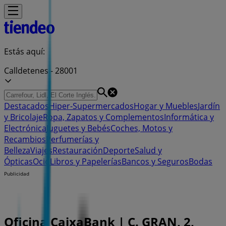
Estás aquí:
Calldetenes - 28001
Destacados
Hiper-Supermercados
Hogar y Muebles
Jardín
y Bricolaje
Ropa, Zapatos y Complementos
Informática y
Electrónica
Juguetes y Bebés
Coches, Motos y
Recambios
Perfumerías y
Belleza
Viajes
Restauración
Deporte
Salud y
Ópticas
Ocio
Libros y Papelerías
Bancos y Seguros
Bodas
Publicidad
Oficina CaixaBank | C. GRAN, 2,