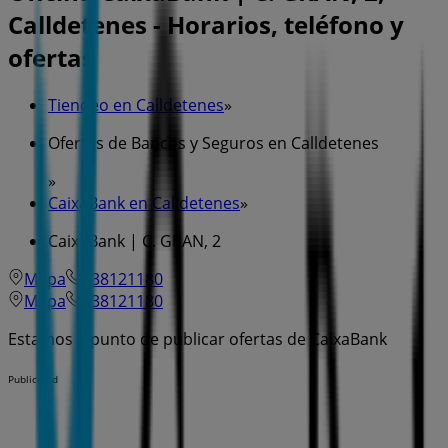
Calldetenes - Horarios, teléfono y
ofertas
Tiendeo en Calldetenes
»
Ofertas de Bancos y Seguros en Calldetenes
»
CaixaBank en Calldetenes
»
CaixaBank | C. GRAN, 2
Mapa
938121180
Mapa
938121180
Estamos a punto de publicar ofertas de CaixaBank
Publicidad