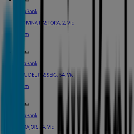
CaixaBank
PL. DIVINA PASTORA, 2, Vic
2.1 km
CaixaBank
RBLA. DEL PASSEIG, 54, Vic
2.2 km
CaixaBank
PL. MAJOR, 24, Vic