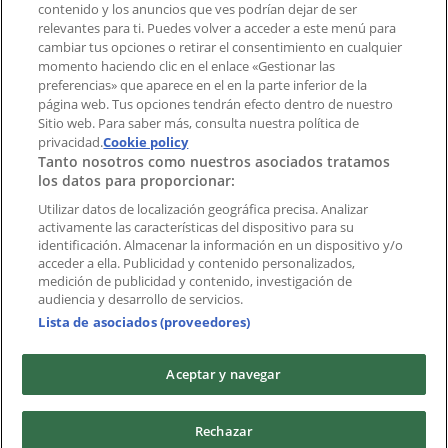
contenido y los anuncios que ves podrían dejar de ser
Índices
relevantes para ti. Puedes volver a acceder a este menú para
cambiar tus opciones o retirar el consentimiento en cualquier
momento haciendo clic en el enlace «Gestionar las
preferencias» que aparece en el en la parte inferior de la
Marcas
página web. Tus opciones tendrán efecto dentro de nuestro
Marcas locales
Sitio web. Para saber más, consulta nuestra política de
Negocios
privacidad.
Cookie policy
Tanto nosotros como nuestros asociados tratamos
Negocios cercanos
los datos para proporcionar:
Productos
Productos locales
Utilizar datos de localización geográfica precisa. Analizar
activamente las características del dispositivo para su
Ciudades
identificación. Almacenar la información en un dispositivo y/o
acceder a ella. Publicidad y contenido personalizados,
Descargar la APP Tiendeo
medición de publicidad y contenido, investigación de
audiencia y desarrollo de servicios.
Lista de asociados (proveedores)
Aceptar y navegar
Copyright © Tiendeo ® 2026 · Shopfully Marketing S.L.U. –
Rechazar
Palau de Mar – 08039 Barcelona, Spain