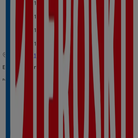
08:00 - 21:00
Jueves
08:00 - 21:00
Viernes
08:00 - 21:00
Sábado
08:00 - 21:00
Mapa
971134553
Estamos a punto de publicar ofertas de Eroski
Publicidad