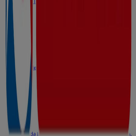
Avda de la Playa 8, Calvià
5.5 km
Abierto
Eroski
Carrer de Ramon de Montcada 23, Santa Ponça
5.6 km
Abierto
Eroski
Avinguda Jaume I amb cantonada Via de Randa s/n,