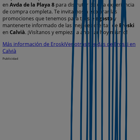
en
Avda de la Playa 8
para disfrutar de una experiencia
de compra completa. Te invitamos a explorar las
promociones que tenemos para ti este
agosto
y
mantenerte informado de las mejores ofertas de
Eroski
en
Calvià
. ¡Visítanos y empieza a ahorrar hoy mismo!
Más información de Eroski
Ver otras tiendas de Eroski en
Calvià
Publicidad