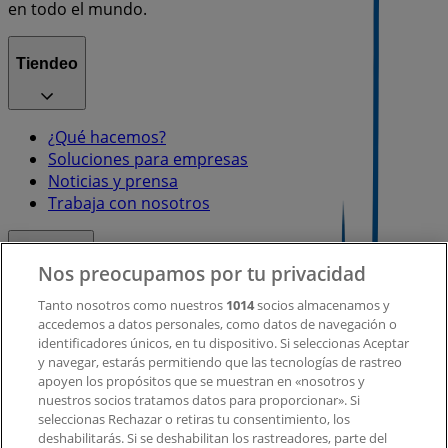
en todo el mundo.
Tiendeo
¿Qué hacemos?
Soluciones para empresas
Noticias y prensa
Trabaja con nosotros
Contacto
Nos preocupamos por tu privacidad
Tanto nosotros como nuestros
1014
socios almacenamos y
accedemos a datos personales, como datos de navegación o
Contacto comercial y de marketing
identificadores únicos, en tu dispositivo. Si seleccionas Aceptar
Tienda mal colocada en el mapa
y navegar, estarás permitiendo que las tecnologías de rastreo
Notificar un folleto
apoyen los propósitos que se muestran en «nosotros y
¿Encontraste un problema en la web o en la
nuestros socios tratamos datos para proporcionar». Si
aplicación?
seleccionas Rechazar o retiras tu consentimiento, los
deshabilitarás. Si se deshabilitan los rastreadores, parte del