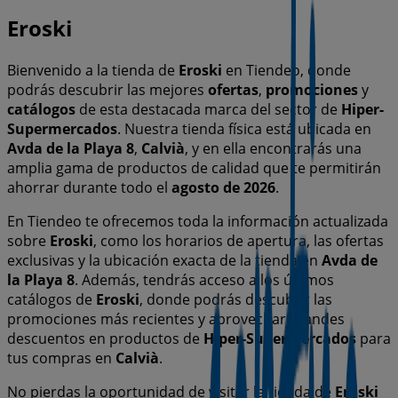
Eroski
Bienvenido a la tienda de
Eroski
en Tiendeo, donde
podrás descubrir las mejores
ofertas
,
promociones
y
catálogos
de esta destacada marca del sector de
Hiper-
Supermercados
. Nuestra tienda física está ubicada en
Avda de la Playa 8
,
Calvià
, y en ella encontrarás una
amplia gama de productos de calidad que te permitirán
ahorrar durante todo el
agosto de 2026
.
En Tiendeo te ofrecemos toda la información actualizada
sobre
Eroski
, como los horarios de apertura, las ofertas
exclusivas y la ubicación exacta de la tienda en
Avda de
la Playa 8
. Además, tendrás acceso a los últimos
catálogos de
Eroski
, donde podrás descubrir las
promociones más recientes y aprovechar grandes
descuentos en productos de
Hiper-Supermercados
para
tus compras en
Calvià
.
No pierdas la oportunidad de visitar la tienda de
Eroski