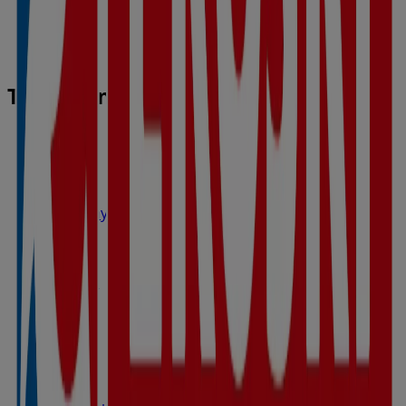
Tiendas más cercanas
Eroski
Calle Playa 4, Peguera
5.4 km
Cerrado
Eroski