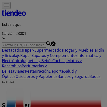
Estás aquí:
Calvià - 28001
Destacados
Hiper-Supermercados
Hogar y Muebles
Jardín
y Bricolaje
Ropa, Zapatos y Complementos
Informática y
Electrónica
Juguetes y Bebés
Coches, Motos y
Recambios
Perfumerías y
Belleza
Viajes
Restauración
Deporte
Salud y
Ópticas
Ocio
Libros y Papelerías
Bancos y Seguros
Bodas
Publicidad
Supermercado Eroski | Avda de la