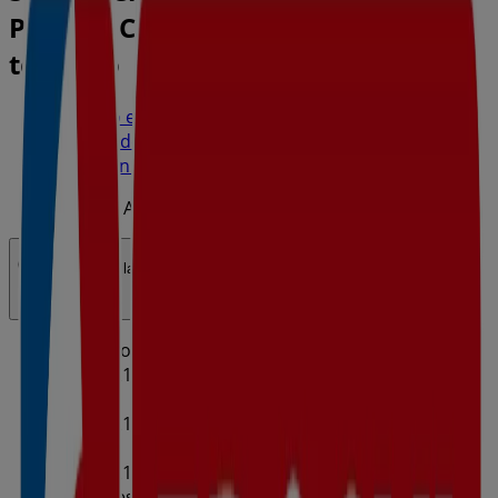
Playa 8, Calvià - Ofertas, horarios y
teléfono
Tiendeo en Calvià
»
Ofertas de Hiper-Supermercados en Calvià
»
Eroski en Calvià
»
Eroski | Avda de la Playa 8
Abierto
Hasta las 21:00
Domingo
08:00 - 21:00
Lunes
08:00 - 21:00
Martes
08:00 - 21:00
Miércoles