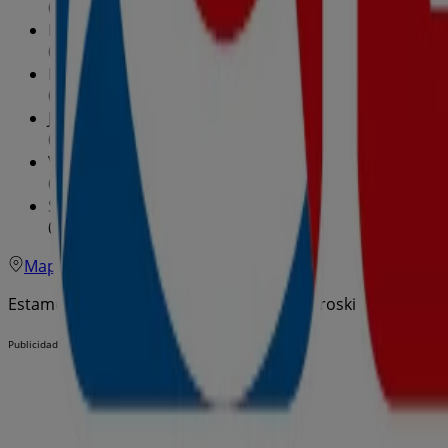
09:00 - 21:30
Martes
09:00 - 21:30
Miércoles
09:00 - 21:30
Jueves
09:00 - 21:30
Viernes
09:00 - 21:30
Sábado
09:00 - 21:30
Mapa
971135716
Estamos a punto de publicar ofertas de Eroski
Publicidad