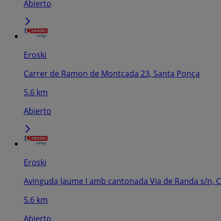
Abierto
Eroski
Carrer de Ramon de Montcada 23, Santa Ponça
5.6 km
Abierto
Eroski
Avinguda Jaume I amb cantonada Via de Randa s/n, C
5.6 km
Abierto