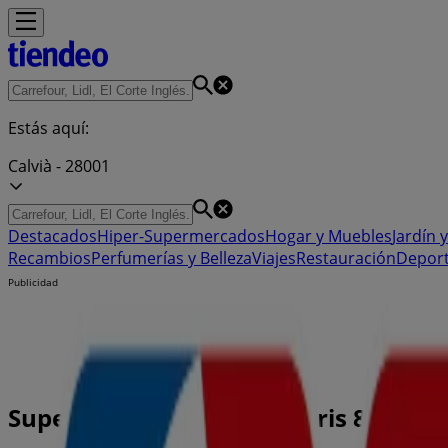
Estás aquí:
Calvià - 28001
Destacados
Hiper-Supermercados
Hogar y Muebles
Jardín y
Recambios
Perfumerías y Belleza
Viajes
Restauración
Depor
Publicidad
Supermercado Eroski | Paris 8, Calvià