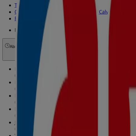
Tiendeo en Calvià
»
Ofertas de Hiper-Supermercados en Calvià
»
Eroski en Calvià
»
Eroski | Paris 8
Abierto
Hasta las 21:30
Domingo
09:00 - 21:30
Lunes
09:00 - 21:30
Martes
09:00 - 21:30
Miércoles
09:00 - 21:30
Jueves
09:00 - 21:30
Viernes