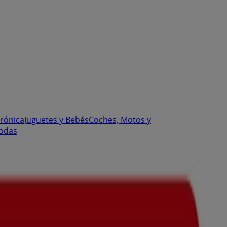
trónica
Juguetes y Bebés
Coches, Motos y
odas