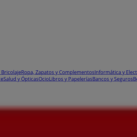
 Bricolaje
Ropa, Zapatos y Complementos
Informática y Elec
te
Salud y Ópticas
Ocio
Libros y Papelerías
Bancos y Seguros
B
 - Ofertas, horarios y teléfono