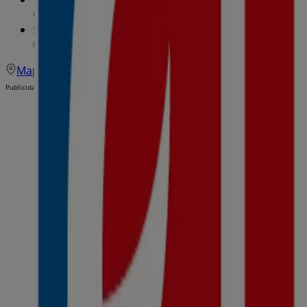
09:00 - 21:30
Sábado
09:00 - 21:30
Mapa
971135716
Publicidad