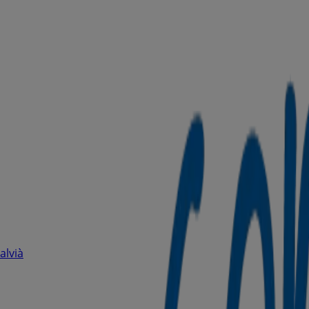
alvià