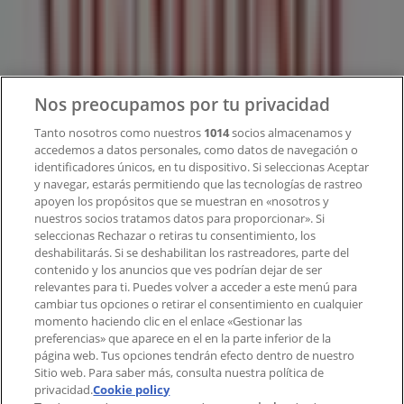
Soluciones para empresas
Noticias y prensa
Trabaja con nosotros
Contacto
Nos preocupamos por tu privacidad
Tanto nosotros como nuestros
1014
socios almacenamos y
accedemos a datos personales, como datos de navegación o
Contacto comercial y de marketing
identificadores únicos, en tu dispositivo. Si seleccionas Aceptar
Tienda mal colocada en el mapa
y navegar, estarás permitiendo que las tecnologías de rastreo
Notificar un folleto
apoyen los propósitos que se muestran en «nosotros y
¿Encontraste un problema en la web o en la
nuestros socios tratamos datos para proporcionar». Si
aplicación?
seleccionas Rechazar o retiras tu consentimiento, los
deshabilitarás. Si se deshabilitan los rastreadores, parte del
contenido y los anuncios que ves podrían dejar de ser
Índices
relevantes para ti. Puedes volver a acceder a este menú para
cambiar tus opciones o retirar el consentimiento en cualquier
momento haciendo clic en el enlace «Gestionar las
preferencias» que aparece en el en la parte inferior de la
Marcas
página web. Tus opciones tendrán efecto dentro de nuestro
Marcas locales
Sitio web. Para saber más, consulta nuestra política de
Negocios
privacidad.
Cookie policy