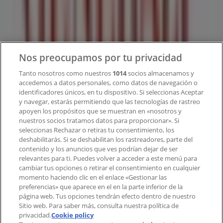
Soluciones para empresas
Noticias y prensa
Trabaja con nosotros
Contacto
Nos preocupamos por tu privacidad
Tanto nosotros como nuestros
1014
socios almacenamos y
accedemos a datos personales, como datos de navegación o
Contacto comercial y de marketing
identificadores únicos, en tu dispositivo. Si seleccionas Aceptar
Tienda mal colocada en el mapa
y navegar, estarás permitiendo que las tecnologías de rastreo
Notificar un folleto
apoyen los propósitos que se muestran en «nosotros y
¿Encontraste un problema en la web o en la
nuestros socios tratamos datos para proporcionar». Si
aplicación?
seleccionas Rechazar o retiras tu consentimiento, los
deshabilitarás. Si se deshabilitan los rastreadores, parte del
contenido y los anuncios que ves podrían dejar de ser
Índices
relevantes para ti. Puedes volver a acceder a este menú para
cambiar tus opciones o retirar el consentimiento en cualquier
momento haciendo clic en el enlace «Gestionar las
preferencias» que aparece en el en la parte inferior de la
Marcas
página web. Tus opciones tendrán efecto dentro de nuestro
Marcas locales
Sitio web. Para saber más, consulta nuestra política de
Negocios
privacidad.
Cookie policy