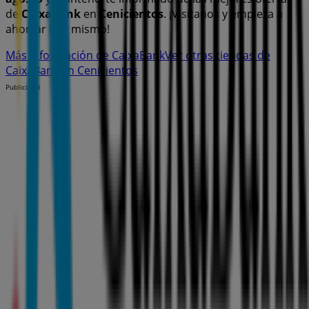
de
CaixaBank
en
Cenicientos
. ¡Visítanos y empieza a
ahorrar hoy mismo!
Más información de CaixaBank
Ver otras tiendas de
CaixaBank en Cenicientos
Publicidad