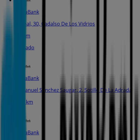
CaixaBank
C. Real, 30, Cadalso De Los Vidrios
4.6 km
Cerrado
CaixaBank
C. Manuel Sanchez Saugar, 2, Sotillo De La Adrada
10.1 km
CaixaBank