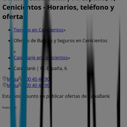
Cenicientos - Horarios, teléfono y
ofertas
Tiendeo en Cenicientos
»
Ofertas de Bancos y Seguros en Cenicientos
»
CaixaBank en Cenicientos
»
CaixaBank | Pl. España, 6
Mapa
600 40 40 90
Mapa
600 40 40 90
Estamos a punto de publicar ofertas de CaixaBank
Publicidad