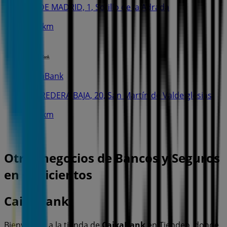
AV. DE MADRID, 1, Sotillo de la Adrada
10.7 km
CaixaBank
CORREDERA BAJA, 20, San Martín de Valdeiglesias
12.0 km
Otros negocios de Bancos y Seguros
en Cenicientos
CaixaBank
Bienvenido a la tienda de
CaixaBank
en Tiendeo, donde