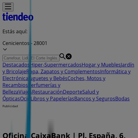
Estás aquí:
Cenicientos - 28001
Destacados
Hiper-Supermercados
Hogar y Muebles
Jardín
y Bricolaje
Ropa, Zapatos y Complementos
Informática y
Electrónica
Juguetes y Bebés
Coches, Motos y
Recambios
Perfumerías y
Belleza
Viajes
Restauración
Deporte
Salud y
Ópticas
Ocio
Libros y Papelerías
Bancos y Seguros
Bodas
Publicidad
Oficina CaixaBank | Pl. España, 6,