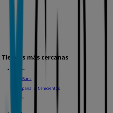
Tiendas más cercanas
CaixaBank
Pl. España, 6, Cenicientos
107 m