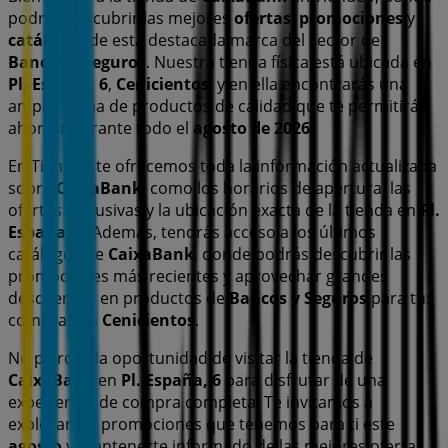
podrás descubrir las mejores
ofertas
,
promociones
y
catálogos
de esta destacada marca del sector de
Bancos y Seguros
. Nuestra tienda física está ubicada en
Pl. España, 6
,
Cenicientos
, y en ella encontrarás una
amplia gama de productos de calidad que te permitirán
ahorrar durante todo el
agosto de 2026
.
En Tiendeo te ofrecemos toda la información actualizada
sobre
CaixaBank
, como los horarios de apertura, las
ofertas exclusivas y la ubicación exacta de la tienda en
Pl.
España, 6
. Además, tendrás acceso a los últimos
catálogos de
CaixaBank
, donde podrás descubrir las
promociones más recientes y aprovechar grandes
descuentos en productos de
Bancos y Seguros
para tus
compras en
Cenicientos
.
No pierdas la oportunidad de visitar la tienda de
CaixaBank
en
Pl. España, 6
para disfrutar de una
experiencia de compra completa. Te invitamos a
explorar las promociones que tenemos para ti este
agosto
y mantenerte informado de las mejores ofertas