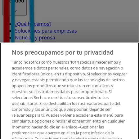
Tiendeo
¿Qué hacemos?
Soluciones para empresas
Noticias y prensa
Trabaja con nosotros
Nos preocupamos por tu privacidad
Contacto
Tanto nosotros como nuestros
1014
socios almacenamos y
accedemos a datos personales, como datos de navegación o
identificadores únicos, en tu dispositivo. Si seleccionas Aceptar
y navegar, estarás permitiendo que las tecnologías de rastreo
Contacto comercial y de marketing
apoyen los propósitos que se muestran en «nosotros y
Tienda mal colocada en el mapa
nuestros socios tratamos datos para proporcionar». Si
Notificar un folleto
seleccionas Rechazar o retiras tu consentimiento, los
deshabilitarás. Si se deshabilitan los rastreadores, parte del
¿Encontraste un problema en la web o en la
contenido y los anuncios que ves podrían dejar de ser
aplicación?
relevantes para ti. Puedes volver a acceder a este menú para
cambiar tus opciones o retirar el consentimiento en cualquier
momento haciendo clic en el enlace «Gestionar las
Índices
preferencias» que aparece en el en la parte inferior de la
página web. Tus opciones tendrán efecto dentro de nuestro