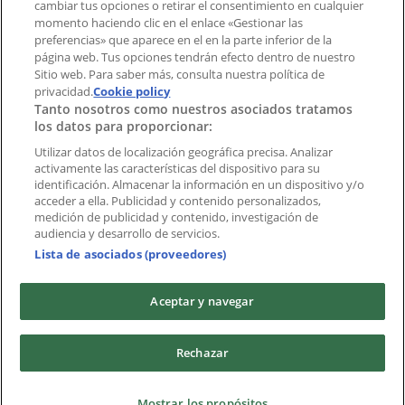
cambiar tus opciones o retirar el consentimiento en cualquier
momento haciendo clic en el enlace «Gestionar las
Índices
preferencias» que aparece en el en la parte inferior de la
página web. Tus opciones tendrán efecto dentro de nuestro
Sitio web. Para saber más, consulta nuestra política de
privacidad.
Marcas
Cookie policy
Tanto nosotros como nuestros asociados tratamos
Negocios
los datos para proporcionar:
Negocios cercanos
Productos
Utilizar datos de localización geográfica precisa. Analizar
activamente las características del dispositivo para su
Ciudades
identificación. Almacenar la información en un dispositivo y/o
acceder a ella. Publicidad y contenido personalizados,
Descargar la APP Tiendeo
medición de publicidad y contenido, investigación de
audiencia y desarrollo de servicios.
Lista de asociados (proveedores)
Aceptar y navegar
Copyright © Tiendeo ® 2026 · Shopfully Marketing S.L.U. –
Rechazar
Palau de Mar – 08039 Barcelona, Spain
Términos y condiciones
Política de privacidad
Mostrar los propósitos