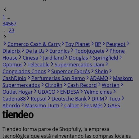
1
...
3
4
5
6
7
...
23
Comerco Cash & Carry
Toy Planet
BP
Peugeot
Dialprix
De la Uz
Euronics
Todojuguete
Phone
House
Cinesa
Jardiland
Douglas
Springfield
Optimus
Telecable
Supermercados Dani
Congelados Copos
Supercor Exprés
SheIn
CashDiplo
Perfumerías San Remo
ADAMO
Maskom
Supermercados
Citroën
Cash Record
Worten
Outlet Hogar
UDACO
ENDESA
Yelmo cines
Cadena88
Repsol
Deutsche Bank
DRIM
Tuco
Abordo
Massimo Dutti
Calbet
Fes Més
GAES
Tiendeo forma parte de Shopfully, la empresa
tecnológica que está reinventando las compras locales