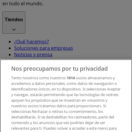
en todo el mundo.
Tiendeo
¿Qué hacemos?
Soluciones para empresas
Noticias y prensa
Trabaja con nosotros
Nos preocupamos por tu privacidad
Contacto
Tanto nosotros como nuestros
1014
socios almacenamos y
accedemos a datos personales, como datos de navegación o
identificadores únicos, en tu dispositivo. Si seleccionas Aceptar
y navegar, estarás permitiendo que las tecnologías de rastreo
Contacto comercial y de marketing
apoyen los propósitos que se muestran en «nosotros y
Tienda mal colocada en el mapa
nuestros socios tratamos datos para proporcionar». Si
Notificar un folleto
seleccionas Rechazar o retiras tu consentimiento, los
deshabilitarás. Si se deshabilitan los rastreadores, parte del
¿Encontraste un problema en la web o en la
contenido y los anuncios que ves podrían dejar de ser
aplicación?
relevantes para ti. Puedes volver a acceder a este menú para