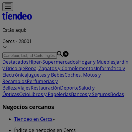
Estás aquí:
Cercs - 28001
Destacados
Hiper-Supermercados
Hogar y Muebles
Jardín
y Bricolaje
Ropa, Zapatos y Complementos
Informática y
Electrónica
Juguetes y Bebés
Coches, Motos y
Recambios
Perfumerías y
Belleza
Viajes
Restauración
Deporte
Salud y
Ópticas
Ocio
Libros y Papelerías
Bancos y Seguros
Bodas
Negocios cercanos
Tiendeo en Cercs
»
Índice de negocios en Cercs