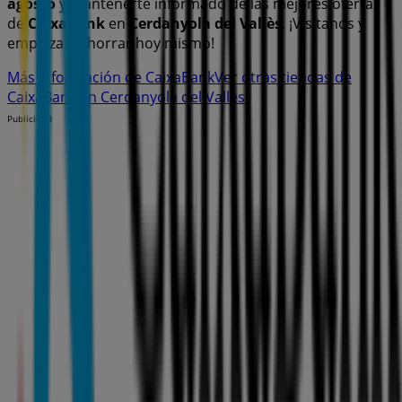
agosto
y mantenerte informado de las mejores ofertas
de
CaixaBank
en
Cerdanyola del Vallès
. ¡Visítanos y
empieza a ahorrar hoy mismo!
Más información de CaixaBank
Ver otras tiendas de
CaixaBank en Cerdanyola del Vallès
Publicidad