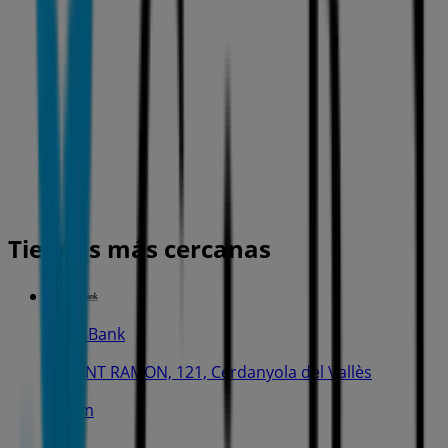
Tiendas más cercanas
CaixaBank
C. SANT RAMON, 121, Cerdanyola del Vallès
326 m