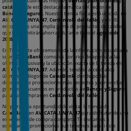
podrás descubrir las mejores
ofertas
,
promociones
y
catálogos
de esta destacada marca del sector de
Bancos y Seguros
. Nuestra tienda física está ubicada en
AV. CATALUNYA, 47
,
Cerdanyola del Vallès
, y en ella
encontrarás una amplia gama de productos de calidad
que te permitirán ahorrar durante todo el
agosto de
2026
.
En Tiendeo te ofrecemos toda la información actualizada
sobre
CaixaBank
, como los horarios de apertura, las
ofertas exclusivas y la ubicación exacta de la tienda en
AV. CATALUNYA, 47
. Además, tendrás acceso a los
últimos catálogos de
CaixaBank
, donde podrás
descubrir las promociones más recientes y aprovechar
grandes descuentos en productos de
Bancos y Seguros
para tus compras en
Cerdanyola del Vallès
.
No pierdas la oportunidad de visitar la tienda de
CaixaBank
en
AV. CATALUNYA, 47
para disfrutar de una
experiencia de compra completa. Te invitamos a
explorar las promociones que tenemos para ti este