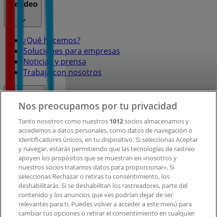
Tiendeo
¿Qué hacemos?
Soluciones para empresas
Noticias y prensa
Trabaja con nosotros
Contacto
Nos preocupamos por tu privacidad
Tanto nosotros como nuestros
1012
socios almacenamos y
accedemos a datos personales, como datos de navegación o
Contacto comercial y de marketing
identificadores únicos, en tu dispositivo. Si seleccionas Aceptar
Tienda mal colocada en el mapa
y navegar, estarás permitiendo que las tecnologías de rastreo
Notificar un folleto
apoyen los propósitos que se muestran en «nosotros y
¿Encontraste un problema en la web o en la
nuestros socios tratamos datos para proporcionar». Si
aplicación?
seleccionas Rechazar o retiras tu consentimiento, los
deshabilitarás. Si se deshabilitan los rastreadores, parte del
contenido y los anuncios que ves podrían dejar de ser
Índices
relevantes para ti. Puedes volver a acceder a este menú para
cambiar tus opciones o retirar el consentimiento en cualquier