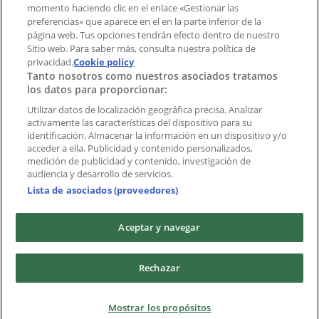
momento haciendo clic en el enlace «Gestionar las
preferencias» que aparece en el en la parte inferior de la
Marcas
página web. Tus opciones tendrán efecto dentro de nuestro
Marcas locales
Sitio web. Para saber más, consulta nuestra política de
Negocios
privacidad.
Cookie policy
Tanto nosotros como nuestros asociados tratamos
Negocios cercanos
los datos para proporcionar:
Productos
Productos locales
Utilizar datos de localización geográfica precisa. Analizar
activamente las características del dispositivo para su
Ciudades
identificación. Almacenar la información en un dispositivo y/o
acceder a ella. Publicidad y contenido personalizados,
Descargar la APP Tiendeo
medición de publicidad y contenido, investigación de
audiencia y desarrollo de servicios.
Lista de asociados (proveedores)
Aceptar y navegar
Copyright © Tiendeo ® 2026 · Shopfully Marketing S.L.U. –
Rechazar
Palau de Mar – 08039 Barcelona, Spain
Términos y condiciones
Política de privacidad
Mostrar los propósitos