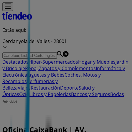
Estás aquí:
Cerdanyola del Vallès - 28001
Destacados
Hiper-Supermercados
Hogar y Muebles
Jardín
y Bricolaje
Ropa, Zapatos y Complementos
Informática y
Electrónica
Juguetes y Bebés
Coches, Motos y
Recambios
Perfumerías y
Belleza
Viajes
Restauración
Deporte
Salud y
Ópticas
Ocio
Libros y Papelerías
Bancos y Seguros
Bodas
Publicidad
Oficina CaixaBank | AV.