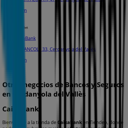
484 m
CaixaBank
C. FRANCOLI, 33, Cerdanyola del Vallès
535 m
Otros negocios de Bancos y Seguros
en Cerdanyola del Vallès
CaixaBank
Bienvenido a la tienda de
CaixaBank
en Tiendeo, donde