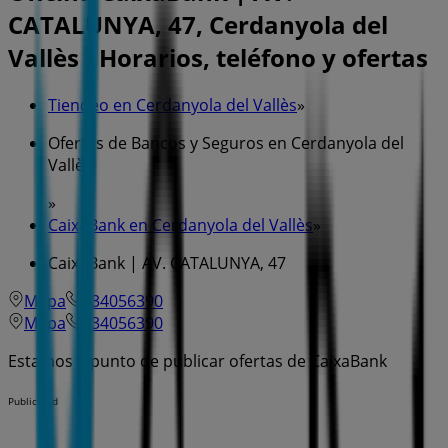
CATALUNYA, 47, Cerdanyola del
Vallès - Horarios, teléfono y ofertas
Tiendeo en Cerdanyola del Vallès
»
Ofertas de Bancos y Seguros en Cerdanyola del
Vallès
»
CaixaBank en Cerdanyola del Vallès
»
CaixaBank | AV. CATALUNYA, 47
Mapa
934056390
Mapa
934056390
Estamos a punto de publicar ofertas de CaixaBank
Publicidad