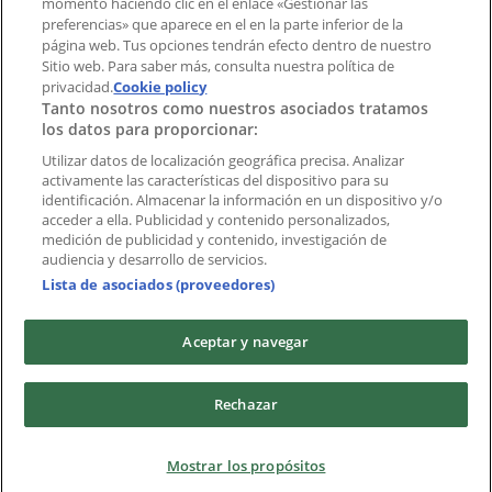
momento haciendo clic en el enlace «Gestionar las
preferencias» que aparece en el en la parte inferior de la
Marcas
página web. Tus opciones tendrán efecto dentro de nuestro
Marcas locales
Sitio web. Para saber más, consulta nuestra política de
privacidad.
Negocios
Cookie policy
Tanto nosotros como nuestros asociados tratamos
Negocios cercanos
los datos para proporcionar:
Productos
Productos locales
Utilizar datos de localización geográfica precisa. Analizar
activamente las características del dispositivo para su
Ciudades
identificación. Almacenar la información en un dispositivo y/o
acceder a ella. Publicidad y contenido personalizados,
Descargar la APP Tiendeo
medición de publicidad y contenido, investigación de
audiencia y desarrollo de servicios.
Lista de asociados (proveedores)
Aceptar y navegar
Copyright © Tiendeo ® 2026 · Shopfully Marketing S.L.U. –
Rechazar
Palau de Mar – 08039 Barcelona, Spain
Términos y condiciones
Política de privacidad
Mostrar los propósitos
Gestionar cookies