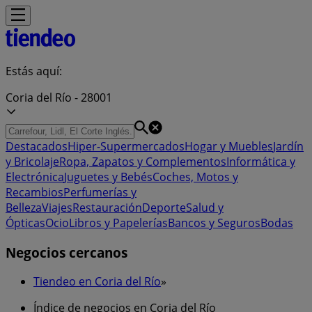
Estás aquí:
Coria del Río - 28001
Destacados
Hiper-Supermercados
Hogar y Muebles
Jardín
y Bricolaje
Ropa, Zapatos y Complementos
Informática y
Electrónica
Juguetes y Bebés
Coches, Motos y
Recambios
Perfumerías y
Belleza
Viajes
Restauración
Deporte
Salud y
Ópticas
Ocio
Libros y Papelerías
Bancos y Seguros
Bodas
Negocios cercanos
Tiendeo en Coria del Río
»
Índice de negocios en Coria del Río