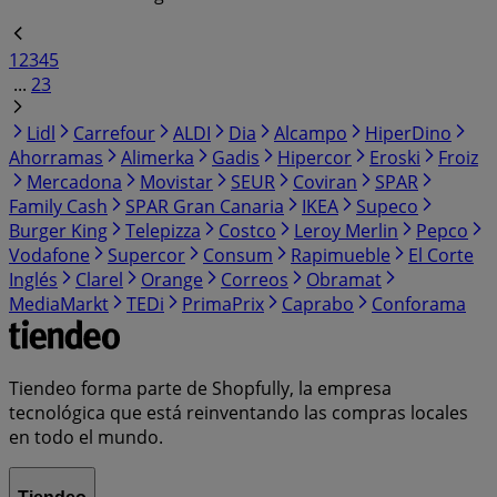
1
2
3
4
5
...
23
Lidl
Carrefour
ALDI
Dia
Alcampo
HiperDino
Ahorramas
Alimerka
Gadis
Hipercor
Eroski
Froiz
Mercadona
Movistar
SEUR
Coviran
SPAR
Family Cash
SPAR Gran Canaria
IKEA
Supeco
Burger King
Telepizza
Costco
Leroy Merlin
Pepco
Vodafone
Supercor
Consum
Rapimueble
El Corte
Inglés
Clarel
Orange
Correos
Obramat
MediaMarkt
TEDi
PrimaPrix
Caprabo
Conforama
Tiendeo forma parte de Shopfully, la empresa
tecnológica que está reinventando las compras locales
en todo el mundo.