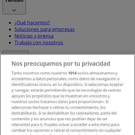
Tiendeo
¿Qué hacemos?
Soluciones para empresas
Noticias y prensa
Trabaja con nosotros
Contacto
Nos preocupamos por tu privacidad
Tanto nosotros como nuestros
1014
socios almacenamos y
accedemos a datos personales, como datos de navegación o
Contacto comercial y de marketing
identificadores únicos, en tu dispositivo. Si seleccionas Aceptar
Tienda mal colocada en el mapa
y navegar, estarás permitiendo que las tecnologías de rastreo
Notificar un folleto
apoyen los propósitos que se muestran en «nosotros y
¿Encontraste un problema en la web o en la
nuestros socios tratamos datos para proporcionar». Si
aplicación?
seleccionas Rechazar o retiras tu consentimiento, los
deshabilitarás. Si se deshabilitan los rastreadores, parte del
contenido y los anuncios que ves podrían dejar de ser
Índices
relevantes para ti. Puedes volver a acceder a este menú para
cambiar tus opciones o retirar el consentimiento en cualquier