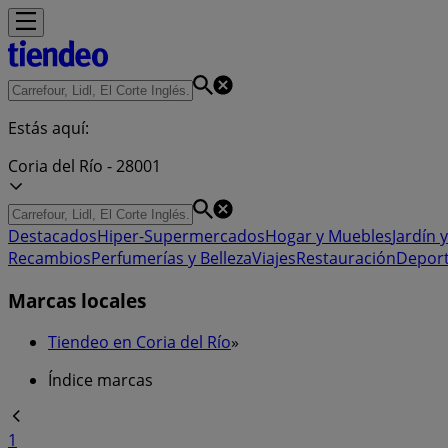
Estás aquí:
Coria del Río - 28001
Destacados
Hiper-Supermercados
Hogar y Muebles
Jardín y
Recambios
Perfumerías y Belleza
Viajes
Restauración
Depor
Marcas locales
Tiendeo en Coria del Río
»
Índice marcas
1