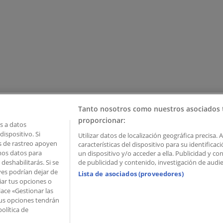
Tanto nosotros como nuestros asociados 
proporcionar:
 a datos
ispositivo. Si
Utilizar datos de localización geográfica precisa. 
as de rastreo apoyen
características del dispositivo para su identifica
mos datos para
un dispositivo y/o acceder a ella. Publicidad y c
deshabilitarás. Si se
de publicidad y contenido, investigación de audien
ves podrían dejar de
Lista de asociados (proveedores)
iar tus opciones o
lace «Gestionar las
 Palau de Mar – 08039 Barcelona, Spain
 Tus opciones tendrán
olítica de