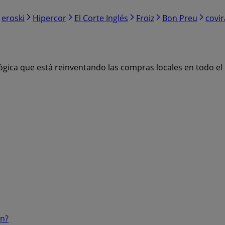
eroski
Hipercor
El Corte Inglés
Froiz
Bon Preu
covi
ógica que está reinventando las compras locales en todo e
ón?