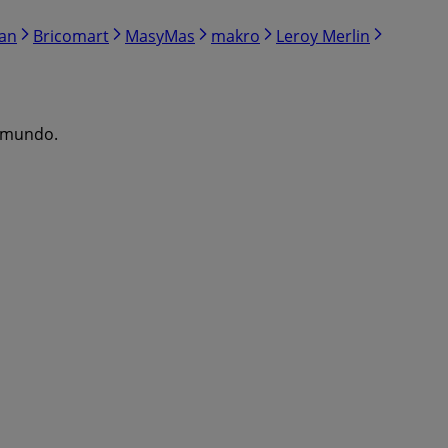
ran
Bricomart
MasyMas
makro
Leroy Merlin
l mundo.