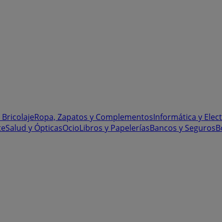
 Bricolaje
Ropa, Zapatos y Complementos
Informática y Elec
te
Salud y Ópticas
Ocio
Libros y Papelerías
Bancos y Seguros
B