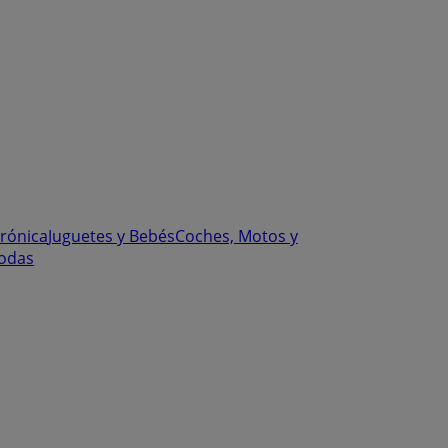
trónica
Juguetes y Bebés
Coches, Motos y
odas