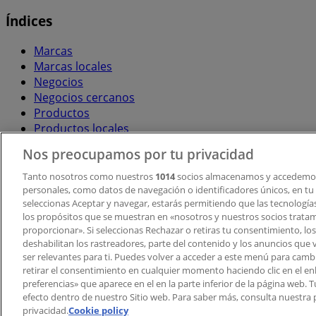
Índices
Marcas
Marcas locales
Negocios
Negocios cercanos
Productos
Productos locales
Ciudades
Nos preocupamos por tu privacidad
Descargar la APP Tiendeo
Tanto nosotros como nuestros
1014
socios almacenamos y accedemos
personales, como datos de navegación o identificadores únicos, en tu d
seleccionas Aceptar y navegar, estarás permitiendo que las tecnologí
los propósitos que se muestran en «nosotros y nuestros socios trata
proporcionar». Si seleccionas Rechazar o retiras tu consentimiento, los 
deshabilitan los rastreadores, parte del contenido y los anuncios que 
ser relevantes para ti. Puedes volver a acceder a este menú para camb
retirar el consentimiento en cualquier momento haciendo clic en el en
Copyright © Tiendeo ® 2026 · Shopfully Marketing S.L.U. –
preferencias» que aparece en el en la parte inferior de la página web.
efecto dentro de nuestro Sitio web. Para saber más, consulta nuestra p
Términos y condiciones
Política de privacidad
privacidad.
Cookie policy