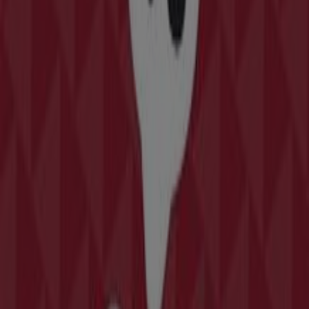
Estancos
Calle San Jeronimo, 31, Cornellà
49 m
Cerrado
Generali Seguro de Hogar
Ctra. D'esplugues, 20, Cornellà
124 m
Cerrado