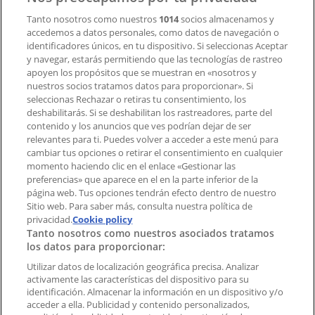
Tanto nosotros como nuestros
1014
socios almacenamos y
accedemos a datos personales, como datos de navegación o
Contacto comercial y de marketing
identificadores únicos, en tu dispositivo. Si seleccionas Aceptar
Tienda mal colocada en el mapa
y navegar, estarás permitiendo que las tecnologías de rastreo
Notificar un folleto
apoyen los propósitos que se muestran en «nosotros y
¿Encontraste un problema en la web o en la
nuestros socios tratamos datos para proporcionar». Si
aplicación?
seleccionas Rechazar o retiras tu consentimiento, los
deshabilitarás. Si se deshabilitan los rastreadores, parte del
contenido y los anuncios que ves podrían dejar de ser
Índices
relevantes para ti. Puedes volver a acceder a este menú para
cambiar tus opciones o retirar el consentimiento en cualquier
momento haciendo clic en el enlace «Gestionar las
preferencias» que aparece en el en la parte inferior de la
Marcas
página web. Tus opciones tendrán efecto dentro de nuestro
Marcas locales
Sitio web. Para saber más, consulta nuestra política de
Negocios
privacidad.
Cookie policy
Tanto nosotros como nuestros asociados tratamos
Negocios cercanos
los datos para proporcionar:
Productos
Productos locales
Utilizar datos de localización geográfica precisa. Analizar
activamente las características del dispositivo para su
Ciudades
identificación. Almacenar la información en un dispositivo y/o
acceder a ella. Publicidad y contenido personalizados,
Descargar la APP Tiendeo