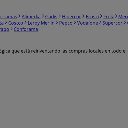
orramas
Alimerka
Gadis
Hipercor
Eroski
Froiz
Mer
za
Costco
Leroy Merlin
Pepco
Vodafone
Supercor
rabo
Conforama
ógica que está reinventando las compras locales en todo e