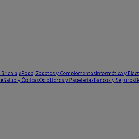
 Bricolaje
Ropa, Zapatos y Complementos
Informática y Elec
te
Salud y Ópticas
Ocio
Libros y Papelerías
Bancos y Seguros
B