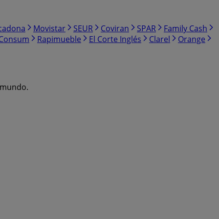
cadona
Movistar
SEUR
Coviran
SPAR
Family Cash
Consum
Rapimueble
El Corte Inglés
Clarel
Orange
l mundo.