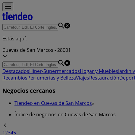
Estás aquí:
Cuevas de San Marcos - 28001
Destacados
Hiper-Supermercados
Hogar y Muebles
Jardín y
Recambios
Perfumerías y Belleza
Viajes
Restauración
Depor
Negocios cercanos
Tiendeo en Cuevas de San Marcos
»
Índice de negocios en Cuevas de San Marcos
1
2
3
4
5