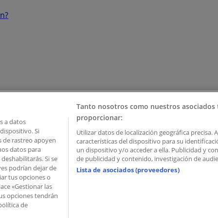
ón?
Tanto nosotros como nuestros asociados 
proporcionar:
 a datos
ispositivo. Si
Utilizar datos de localización geográfica precisa. 
as de rastreo apoyen
características del dispositivo para su identifica
mos datos para
un dispositivo y/o acceder a ella. Publicidad y c
deshabilitarás. Si se
de publicidad y contenido, investigación de audien
ves podrían dejar de
Lista de asociados (proveedores)
iar tus opciones o
lace «Gestionar las
 Palau de Mar – 08039 Barcelona, Spain
 Tus opciones tendrán
olítica de