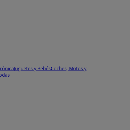
trónica
Juguetes y Bebés
Coches, Motos y
odas