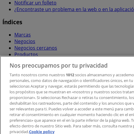
Notificar un folleto
¿Encontraste un problema en la web o en la aplicaci
Índices
Marcas
Negocios
Negocios cercanos
Productos
Ciudades
Nos preocupamos por tu privacidad
Descargar la APP Tiendeo
Tanto nosotros como nuestros
1012
socios almacenamos y accedemos
personales, como datos de navegación o identificadores únicos, en tu d
seleccionas Aceptar y navegar, estarás permitiendo que las tecnologí
los propósitos que se muestran en «nosotros y nuestros socios trata
proporcionar». Si seleccionas Rechazar o retiras tu consentimiento, los 
deshabilitan los rastreadores, parte del contenido y los anuncios que 
ser relevantes para ti. Puedes volver a acceder a este menú para camb
retirar el consentimiento en cualquier momento haciendo clic en el en
Copyright © Tiendeo ® 2026 · Shopfully Marketing S.L.U. –
preferencias» que aparece en el en la parte inferior de la página web.
efecto dentro de nuestro Sitio web. Para saber más, consulta nuestra p
Términos y condiciones
Política de privacidad
privacidad.
Cookie policy