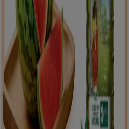
Tiendeo international
España
Italia
United Kingdom
México
Brasil
Colombia
Argentina
France
United States
Nederland
Deutschland
Perú
Chile
Portugal
Australia
Türkiye
Polska
Norge
Österreich
Sverige
Ecuador
Singapore
South Africa
Canada
Danmark
Suomi
日本
Ελλάδα
한국
Belgique
Schweiz
United Arab Emirates
România
Maroc
Ceská republika
Slovenská republika
Magyarország
България
Publicidad