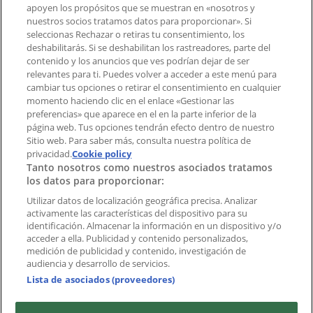
Contacto comercial y de marketing
apoyen los propósitos que se muestran en «nosotros y
Tienda mal colocada en el mapa
nuestros socios tratamos datos para proporcionar». Si
Notificar un folleto
seleccionas Rechazar o retiras tu consentimiento, los
deshabilitarás. Si se deshabilitan los rastreadores, parte del
¿Encontraste un problema en la web o en la
contenido y los anuncios que ves podrían dejar de ser
aplicación?
relevantes para ti. Puedes volver a acceder a este menú para
cambiar tus opciones o retirar el consentimiento en cualquier
momento haciendo clic en el enlace «Gestionar las
Índices
preferencias» que aparece en el en la parte inferior de la
página web. Tus opciones tendrán efecto dentro de nuestro
Sitio web. Para saber más, consulta nuestra política de
Marcas
privacidad.
Cookie policy
Tanto nosotros como nuestros asociados tratamos
Negocios
los datos para proporcionar:
Negocios cercanos
Productos
Utilizar datos de localización geográfica precisa. Analizar
activamente las características del dispositivo para su
Ciudades
identificación. Almacenar la información en un dispositivo y/o
acceder a ella. Publicidad y contenido personalizados,
Descargar la APP Tiendeo
medición de publicidad y contenido, investigación de
audiencia y desarrollo de servicios.
Lista de asociados (proveedores)