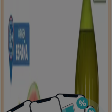
Puedes encontrar las mejores ofertas de los
negocios más cercanos, guardarlas y crear tu lista
de ahorro, todo desde tu celular.
DESCARGA LA APLICACIÓN
Ver más
Publicidad