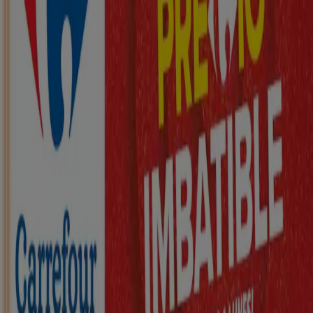
Marcos
Nuevo
ZEEMAN
Ha llegado nuestra nueva colección
infantil
Caduca el 21/8
Cuevas de San Marcos
Nuevo
KIK
Más diversión en el cole
Caduca el 16/8
Cuevas de San Marcos