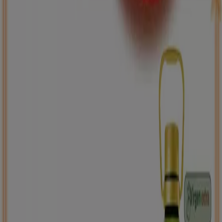
ToysRus
Back to school -20%
Caduca el 31/8
Cuevas de San Marcos
Nuevo
Carrefour
PRECIO IMBATIBLE
Caduca mañana
Cuevas de San Marcos
Ahorrar es aún más fácil con la aplicación.