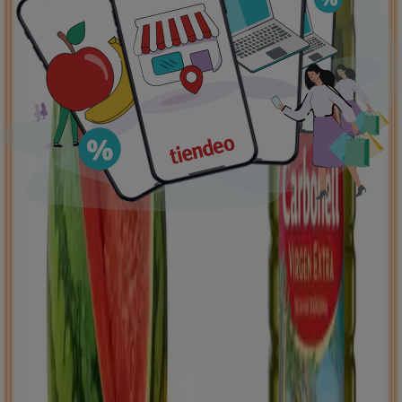
Ofertas destacadas
supermercados
jardín y bricolaje
Freidora de aire
patinete
eléctrico
viajes
aceite de oliva
comida
asiática
aguacates
bomba de agua
Tiendeo en tu ciudad
Madrid
Barcelona
Valencia
Sevilla
Zaragoza
Málaga
Palma de Mallorca
Bilbao
Alicante
Murcia
Las Palmas de Gran Canaria
Córdoba
Valladolid
A
Coruña
Vigo
Granada
Ver más ciudades
Descargar la APP