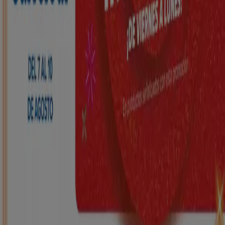
Nuevo
HiperDino
Ofertas que vuelan desde el 7 de agosto
Caduca mañana
Cuevas de San Marcos
Nuevo
Carrefour
REGIONAL (Articulos locales de
Alimentación, dulces, bebidas)
Caduca el 25/8
Cuevas de San Marcos