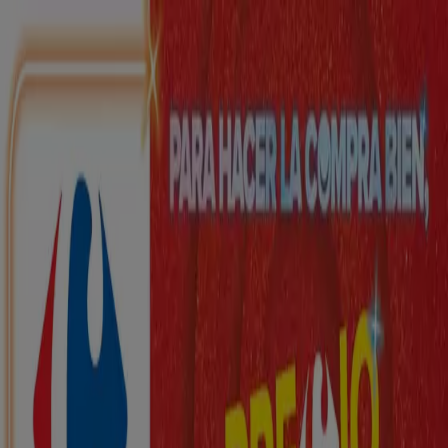
Estás aquí:
Cuevas de San Marcos - 28001
Destacados
Hiper-Supermercados
Hogar y Muebles
Jardín
y Bricolaje
Ropa, Zapatos y Complementos
Informática y
Electrónica
Juguetes y Bebés
Coches, Motos y
Recambios
Perfumerías y
Belleza
Viajes
Restauración
Deporte
Salud y
Ópticas
Ocio
Libros y Papelerías
Bancos y Seguros
Bodas
Publicidad
Top catálogos en Cuevas de San