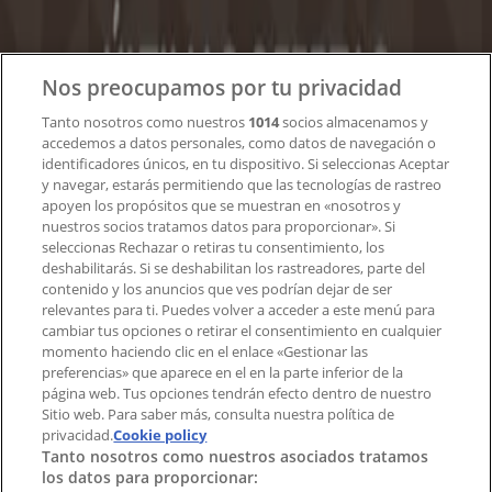
Trabaja con nosotros
Contacto
Nos preocupamos por tu privacidad
Tanto nosotros como nuestros
1014
socios almacenamos y
accedemos a datos personales, como datos de navegación o
Contacto comercial y de marketing
identificadores únicos, en tu dispositivo. Si seleccionas Aceptar
Tienda mal colocada en el mapa
y navegar, estarás permitiendo que las tecnologías de rastreo
Notificar un folleto
apoyen los propósitos que se muestran en «nosotros y
¿Encontraste un problema en la web o en la
nuestros socios tratamos datos para proporcionar». Si
aplicación?
seleccionas Rechazar o retiras tu consentimiento, los
deshabilitarás. Si se deshabilitan los rastreadores, parte del
contenido y los anuncios que ves podrían dejar de ser
Índices
relevantes para ti. Puedes volver a acceder a este menú para
cambiar tus opciones o retirar el consentimiento en cualquier
momento haciendo clic en el enlace «Gestionar las
preferencias» que aparece en el en la parte inferior de la
Marcas
página web. Tus opciones tendrán efecto dentro de nuestro
Marcas locales
Sitio web. Para saber más, consulta nuestra política de
Negocios
privacidad.
Cookie policy
Tanto nosotros como nuestros asociados tratamos
Negocios cercanos
los datos para proporcionar:
Productos