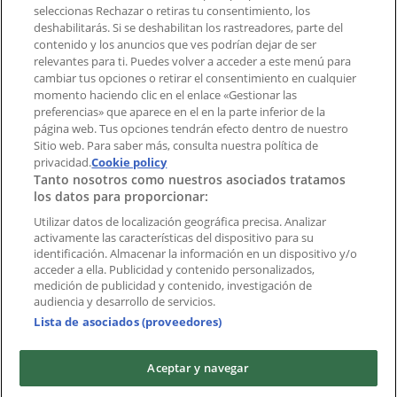
aplicación?
seleccionas Rechazar o retiras tu consentimiento, los
deshabilitarás. Si se deshabilitan los rastreadores, parte del
contenido y los anuncios que ves podrían dejar de ser
Índices
relevantes para ti. Puedes volver a acceder a este menú para
cambiar tus opciones o retirar el consentimiento en cualquier
momento haciendo clic en el enlace «Gestionar las
preferencias» que aparece en el en la parte inferior de la
Marcas
página web. Tus opciones tendrán efecto dentro de nuestro
Marcas locales
Sitio web. Para saber más, consulta nuestra política de
Negocios
privacidad.
Cookie policy
Tanto nosotros como nuestros asociados tratamos
Negocios cercanos
los datos para proporcionar:
Productos
Productos locales
Utilizar datos de localización geográfica precisa. Analizar
activamente las características del dispositivo para su
Ciudades
identificación. Almacenar la información en un dispositivo y/o
acceder a ella. Publicidad y contenido personalizados,
Descargar la APP Tiendeo
medición de publicidad y contenido, investigación de
audiencia y desarrollo de servicios.
Lista de asociados (proveedores)
Aceptar y navegar