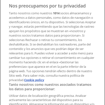
Contacto
Nos preocupamos por tu privacidad
Tanto nosotros como nuestros
1014
socios almacenamos y
accedemos a datos personales, como datos de navegación o
Contacto comercial y de marketing
identificadores únicos, en tu dispositivo. Si seleccionas Aceptar
Tienda mal colocada en el mapa
y navegar, estarás permitiendo que las tecnologías de rastreo
Notificar un folleto
apoyen los propósitos que se muestran en «nosotros y
¿Encontraste un problema en la web o en la
nuestros socios tratamos datos para proporcionar». Si
aplicación?
seleccionas Rechazar o retiras tu consentimiento, los
deshabilitarás. Si se deshabilitan los rastreadores, parte del
contenido y los anuncios que ves podrían dejar de ser
Índices
relevantes para ti. Puedes volver a acceder a este menú para
cambiar tus opciones o retirar el consentimiento en cualquier
momento haciendo clic en el enlace «Gestionar las
preferencias» que aparece en el en la parte inferior de la
Marcas
página web. Tus opciones tendrán efecto dentro de nuestro
Marcas locales
Sitio web. Para saber más, consulta nuestra política de
privacidad.
Negocios
Cookie policy
Tanto nosotros como nuestros asociados tratamos
Negocios cercanos
los datos para proporcionar:
Productos
Productos locales
Utilizar datos de localización geográfica precisa. Analizar
activamente las características del dispositivo para su
Ciudades
identificación. Almacenar la información en un dispositivo y/o