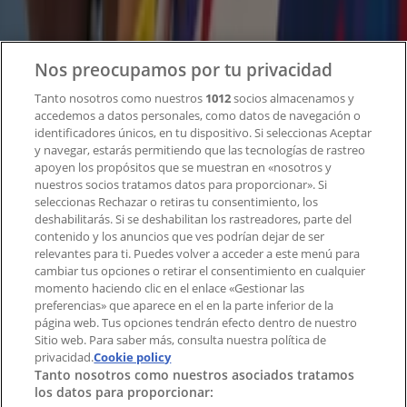
Trabaja con nosotros
Contacto
Nos preocupamos por tu privacidad
Tanto nosotros como nuestros
1012
socios almacenamos y
accedemos a datos personales, como datos de navegación o
Contacto comercial y de marketing
identificadores únicos, en tu dispositivo. Si seleccionas Aceptar
Tienda mal colocada en el mapa
y navegar, estarás permitiendo que las tecnologías de rastreo
Notificar un folleto
apoyen los propósitos que se muestran en «nosotros y
¿Encontraste un problema en la web o en la
nuestros socios tratamos datos para proporcionar». Si
aplicación?
seleccionas Rechazar o retiras tu consentimiento, los
deshabilitarás. Si se deshabilitan los rastreadores, parte del
contenido y los anuncios que ves podrían dejar de ser
Índices
relevantes para ti. Puedes volver a acceder a este menú para
cambiar tus opciones o retirar el consentimiento en cualquier
momento haciendo clic en el enlace «Gestionar las
preferencias» que aparece en el en la parte inferior de la
Marcas
página web. Tus opciones tendrán efecto dentro de nuestro
Marcas locales
Sitio web. Para saber más, consulta nuestra política de
Negocios
privacidad.
Cookie policy
Tanto nosotros como nuestros asociados tratamos
Negocios cercanos
los datos para proporcionar:
Productos