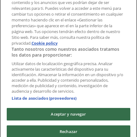
contenido y los anuncios que ves podrían dejar de ser
Índices
relevantes para ti. Puedes volver a acceder a este menú para
cambiar tus opciones o retirar el consentimiento en cualquier
momento haciendo clic en el enlace «Gestionar las
preferencias» que aparece en el en la parte inferior de la
Marcas
página web. Tus opciones tendrán efecto dentro de nuestro
Marcas locales
Sitio web. Para saber más, consulta nuestra política de
Negocios
privacidad.
Cookie policy
Tanto nosotros como nuestros asociados tratamos
Negocios cercanos
los datos para proporcionar:
Productos
Productos locales
Utilizar datos de localización geográfica precisa. Analizar
activamente las características del dispositivo para su
Ciudades
identificación. Almacenar la información en un dispositivo y/o
acceder a ella. Publicidad y contenido personalizados,
Descargar la APP Tiendeo
medición de publicidad y contenido, investigación de
audiencia y desarrollo de servicios.
Lista de asociados (proveedores)
Aceptar y navegar
Copyright © Tiendeo ® 2026 · Shopfully Marketing S.L.U. –
Rechazar
Palau de Mar – 08039 Barcelona, Spain