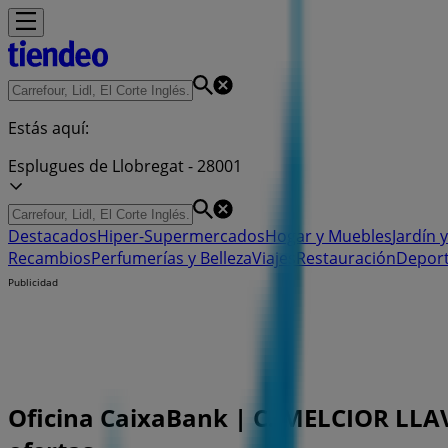
Estás aquí:
Esplugues de Llobregat - 28001
Destacados
Hiper-Supermercados
Hogar y Muebles
Jardín y
Recambios
Perfumerías y Belleza
Viajes
Restauración
Depor
Publicidad
Oficina CaixaBank | C. MELCIOR LLAVI