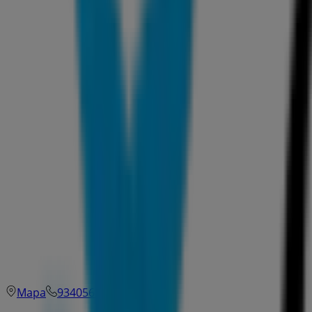
Mapa
934056970