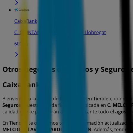
CaixaBank
C. QUINTANA, 35, Esplugues de Llobregat
601 m
Otros negocios de Bancos y Seguros 
CaixaBank
Bienvenido a la tienda de
CaixaBank
en Tiendeo, donde p
Seguros
. Nuestra tienda física está ubicada en
C. MELCIOR
calidad que te permitirán ahorrar durante todo el
agosto 
En Tiendeo te ofrecemos toda la información actualizada
MELCIOR LLAVINES-JARDI NESTLE, S/N
. Además, tendrás 