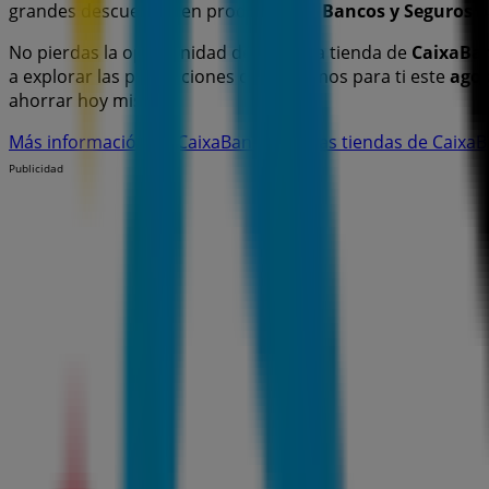
grandes descuentos en productos de
Bancos y Seguros
p
No pierdas la oportunidad de visitar la tienda de
CaixaBa
a explorar las promociones que tenemos para ti este
agos
ahorrar hoy mismo!
Más información de CaixaBank
Ver otras tiendas de Caixa
Publicidad