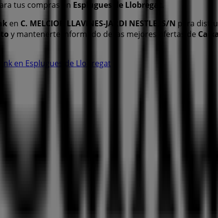
ara tus compras en
Esplugues de Llobregat
.
nk
en
C. MELCIOR LLAVINES-JARDI NESTLE, S/N
para disfru
to
y mantenerte informado de las mejores ofertas de
Caix
Bank en Esplugues de Llobregat