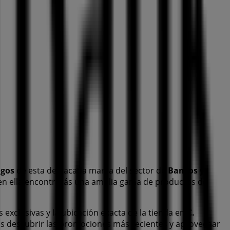
ogos
de esta destacada marca del sector de
Bancos y
 en ella encontrarás una amplia gama de productos de
s exclusivas y la ubicación exacta de la tienda en
C.
s descubrir las promociones más recientes y aprovechar