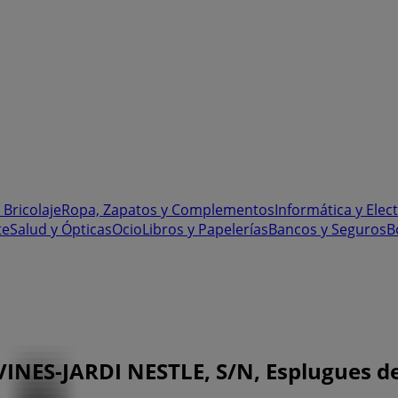
 Bricolaje
Ropa, Zapatos y Complementos
Informática y Elec
te
Salud y Ópticas
Ocio
Libros y Papelerías
Bancos y Seguros
B
NES-JARDI NESTLE, S/N, Esplugues de 