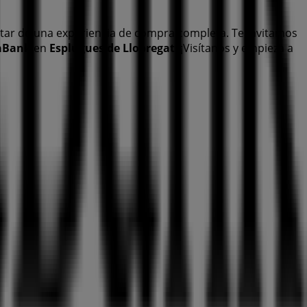
tar de una experiencia de compra completa. Te invitamos
aBank
en
Esplugues de Llobregat
. ¡Visítanos y empieza a