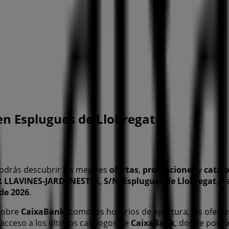
en Esplugues de Llobregat
odrás descubrir las mejores
ofertas
,
promociones
y
catál
 LLAVINES-JARDI NESTLE, S/N
,
Esplugues de Llobregat
, y
de 2026
.
 sobre
CaixaBank
, como los horarios de apertura, las oferta
acceso a los últimos catálogos de
CaixaBank
, donde podrá