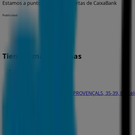
Estamos a punto de publicar ofertas de CaixaBank
Publicidad
Tiendas más cercanas
CaixaBank
TORRE PUJADES II PLTA. 5 PROVENÇALS, 35-39, Barce
69 m
CaixaBank