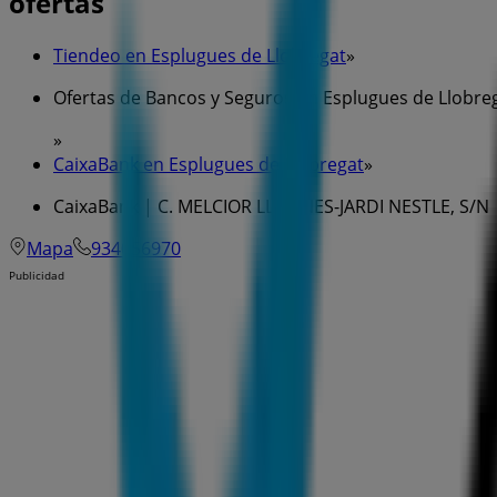
ofertas
Tiendeo en Esplugues de Llobregat
»
Ofertas de Bancos y Seguros en Esplugues de Llobre
»
CaixaBank en Esplugues de Llobregat
»
CaixaBank | C. MELCIOR LLAVINES-JARDI NESTLE, S/N
Mapa
934056970
Publicidad