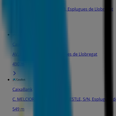
C. JOSEP ANSELM CLAVE, 13, Esplugues de Llobregat
448 m
CaixaBank
AV. ISIDRE MARTI, 8, Esplugues de Llobregat
490 m
CaixaBank
C. MELCIOR LLAVINES-JARDI NESTLE, S/N, Esplugues d
549 m