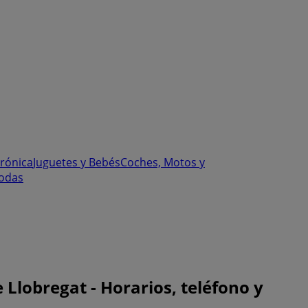
trónica
Juguetes y Bebés
Coches, Motos y
odas
Llobregat - Horarios, teléfono y