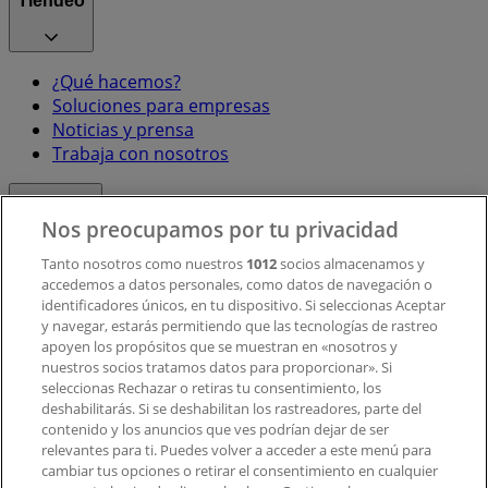
Tiendeo
¿Qué hacemos?
Soluciones para empresas
Noticias y prensa
Trabaja con nosotros
Contacto
Nos preocupamos por tu privacidad
Tanto nosotros como nuestros
1012
socios almacenamos y
accedemos a datos personales, como datos de navegación o
Contacto comercial y de marketing
identificadores únicos, en tu dispositivo. Si seleccionas Aceptar
Tienda mal colocada en el mapa
y navegar, estarás permitiendo que las tecnologías de rastreo
Notificar un folleto
apoyen los propósitos que se muestran en «nosotros y
¿Encontraste un problema en la web o en la
nuestros socios tratamos datos para proporcionar». Si
aplicación?
seleccionas Rechazar o retiras tu consentimiento, los
deshabilitarás. Si se deshabilitan los rastreadores, parte del
contenido y los anuncios que ves podrían dejar de ser
Índices
relevantes para ti. Puedes volver a acceder a este menú para
cambiar tus opciones o retirar el consentimiento en cualquier