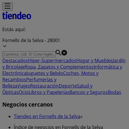
Estás aquí:
Fornells de la Selva - 28001
Destacados
Hiper-Supermercados
Hogar y Muebles
Jardín
y Bricolaje
Ropa, Zapatos y Complementos
Informática y
Electrónica
Juguetes y Bebés
Coches, Motos y
Recambios
Perfumerías y
Belleza
Viajes
Restauración
Deporte
Salud y
Ópticas
Ocio
Libros y Papelerías
Bancos y Seguros
Bodas
Negocios cercanos
Tiendeo en Fornells de la Selva
»
Índice de negocios en Fornells de la Selva