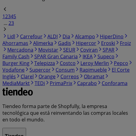
1
2
3
4
5
...
23
Lidl
Carrefour
ALDI
Dia
Alcampo
HiperDino
Ahorramas
Alimerka
Gadis
Hipercor
Eroski
Froiz
Mercadona
Movistar
SEUR
Coviran
SPAR
Family Cash
SPAR Gran Canaria
IKEA
Supeco
Burger King
Telepizza
Costco
Leroy Merlin
Pepco
Vodafone
Supercor
Consum
Rapimueble
El Corte
Inglés
Clarel
Orange
Correos
Obramat
MediaMarkt
TEDi
PrimaPrix
Caprabo
Conforama
Tiendeo forma parte de Shopfully, la empresa
tecnológica que está reinventando las compras locales
en todo el mundo.