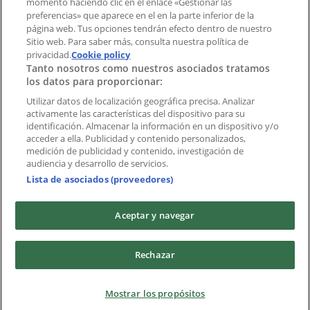
momento haciendo clic en el enlace «Gestionar las
preferencias» que aparece en el en la parte inferior de la
Marcas
página web. Tus opciones tendrán efecto dentro de nuestro
Marcas locales
Sitio web. Para saber más, consulta nuestra política de
privacidad.
Negocios
Cookie policy
Tanto nosotros como nuestros asociados tratamos
Negocios cercanos
los datos para proporcionar:
Productos
Productos locales
Utilizar datos de localización geográfica precisa. Analizar
activamente las características del dispositivo para su
Ciudades
identificación. Almacenar la información en un dispositivo y/o
acceder a ella. Publicidad y contenido personalizados,
Descargar la APP Tiendeo
medición de publicidad y contenido, investigación de
audiencia y desarrollo de servicios.
Lista de asociados (proveedores)
Aceptar y navegar
Copyright © Tiendeo ® 2026 · Shopfully Marketing S.L.U. –
Rechazar
Palau de Mar – 08039 Barcelona, Spain
Términos y condiciones
Política de privacidad
Mostrar los propósitos
Gestionar cookies