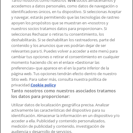
Tanto nosotros como nuestros
1014
socios almacenamos y
accedemos a datos personales, como datos de navegación o
Contacto comercial y de marketing
identificadores únicos, en tu dispositivo. Si seleccionas Aceptar
Tienda mal colocada en el mapa
y navegar, estarás permitiendo que las tecnologías de rastreo
Notificar un folleto
apoyen los propósitos que se muestran en «nosotros y
¿Encontraste un problema en la web o en la
nuestros socios tratamos datos para proporcionar». Si
aplicación?
seleccionas Rechazar o retiras tu consentimiento, los
deshabilitarás. Si se deshabilitan los rastreadores, parte del
contenido y los anuncios que ves podrían dejar de ser
Índices
relevantes para ti. Puedes volver a acceder a este menú para
cambiar tus opciones o retirar el consentimiento en cualquier
momento haciendo clic en el enlace «Gestionar las
preferencias» que aparece en el en la parte inferior de la
Marcas
página web. Tus opciones tendrán efecto dentro de nuestro
Marcas locales
Sitio web. Para saber más, consulta nuestra política de
Negocios
privacidad.
Cookie policy
Tanto nosotros como nuestros asociados tratamos
Negocios cercanos
los datos para proporcionar:
Productos
Productos locales
Utilizar datos de localización geográfica precisa. Analizar
activamente las características del dispositivo para su
Ciudades
identificación. Almacenar la información en un dispositivo y/o
acceder a ella. Publicidad y contenido personalizados,
Descargar la APP Tiendeo
medición de publicidad y contenido, investigación de
audiencia y desarrollo de servicios.